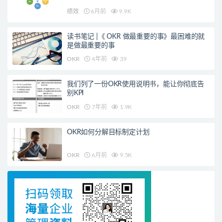
绩效
6月前
9.9K
读书笔记 |《 OKR 做最重要的事》最困难的就
是做最重要的事
OKR
4年前
39
我们列了一份OKR使用说明书，能让你彻底告
别KPI
OKR
7年前
1.9K
OKR如何分解目标制定计划
OKR
6月前
9.5K