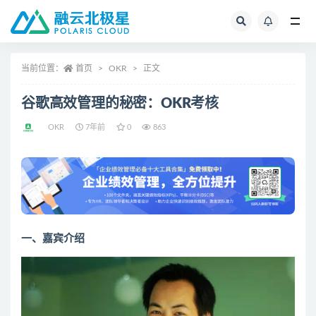
全部
当前位置：
首页
OKR
正文
谷歌高效管理的秘密：OKR考核
OKR
7年前
0
863
一、嘉宾介绍