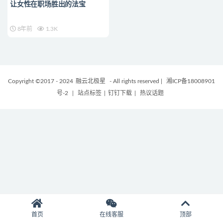
让女性在职场胜出的法宝
8年前
1.3K
Copyright ©2017 - 2024
融云北极星
- All rights reserved
|
湘ICP备18008901
号-2
|
站点标签
|
钉钉下载
|
热议话题
首页
在线客服
顶部