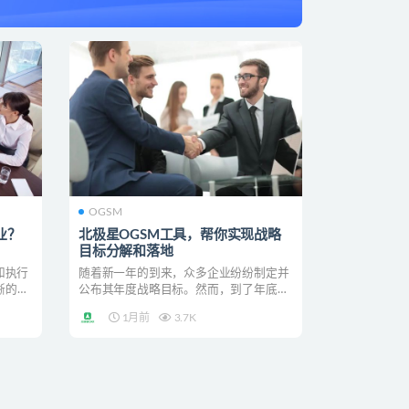
OGSM
业？
北极星OGSM工具，帮你实现战略
目标分解和落地
和执行
随着新一年的到来，众多企业纷纷制定并
晰的逻
公布其年度战略目标。然而，到了年底，
许多企业却常常遗憾地...
1月前
3.7K