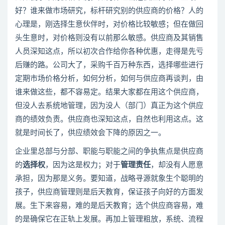
好？谁来做市场研究，标杆研究别的供应商的价格？人的
心理是，刚选择生意伙伴时，对价格比较敏感；但在做回
头生意时，对价格则没有以前那么敏感。供应商及其销售
人员深知这点，所以初次合作给你各种优惠，走得是先亏
后赚的路。公司大了，采购千百万种东西，选择哪些进行
定期市场价格分析，如何分析，如何与供应商再谈判，由
谁来做这些，都不容易定。结果大家都在用这个供应商，
但没人去系统地管理，因为没人（部门）真正为这个供应
商的绩效负责。供应商也深知这点，自然也利用这点。这
就是时间长了，供应绩效会下降的原因之一。
企业里总部与分部、职能与职能之间的争执焦点是供应商
的
选择权
，因为这是权力；对于
管理责任
，却没有人愿意
承担，因为那是义务。要知道，战略寻源就象生个聪明的
孩子，供应商管理则是后天教育，保证孩子向好的方面发
展。生下来容易，难的是后天教育；选个供应商容易，难
的是确保它在正轨上发展。再加上管理粗放，系统、流程