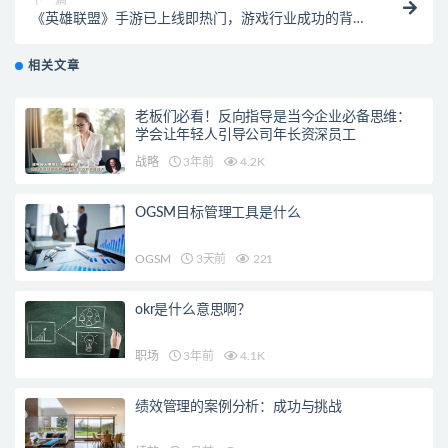
《英雄联盟》手游已上线即热门，游戏行业成功的背后
从来都不简单
相关文章
老板们必看！反向指导是当今企业必备思维：
学会让年轻人引导公司年长资深员工
战略
3年前
4.2K
OGSM目标管理工具是什么
OGSM
3天前
221
okr是什么意思啊？
职场
3年前
4.1K
绩效管理的案例分析：成功与挑战