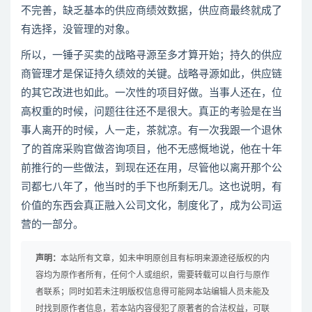
不完善，缺乏基本的供应商绩效数据，供应商最终就成了
有选择，没管理的对象。
所以，一锤子买卖的战略寻源至多才算开始；持久的供应
商管理才是保证持久绩效的关键。战略寻源如此，供应链
的其它改进也如此。一次性的项目好做。当事人还在，位
高权重的时候，问题往往还不是很大。真正的考验是在当
事人离开的时候，人一走，茶就凉。有一次我跟一个退休
了的首席采购官做咨询项目，他不无感慨地说，他在十年
前推行的一些做法，到现在还在用，尽管他以离开那个公
司都七八年了，他当时的手下也所剩无几。这也说明，有
价值的东西会真正融入公司文化，制度化了，成为公司运
营的一部分。
声明：
本站所有文章，如未申明原创且有标明来源途径版权的内
容均为原作者所有，任何个人或组织，需要转载可以自行与原作
者联系；同时如若未注明版权信息得可能网本站编辑人员未能及
时找到原作者信息，若本站内容侵犯了原著者的合法权益，可联