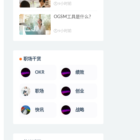
9小时前
OGSM工具是什么？
9小时前
职场干货
OKR
绩效
职场
创业
快讯
战略