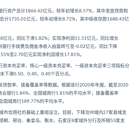
行资产总计1866.42亿元，较年初增长8.57%，其中发放贷款和
总计1735.01亿元，较年初增长8.72%，其中吸收存款1688.43亿
8亿元，同比下滑1.82%；实现净利润11.51亿元，同比增长
沧州银行手续费及佣金净收入由盈转亏至-0.02亿元，同比下降
55%至2.70亿元实现净利润增长17.81%。
银行资本充足率、核心一级资本充足率、一级资本充足率三项指标分
年末下滑0.50、0.40、0.40个百分点。
贷款率、拨备覆盖率等数据。根据该行2020年年报，截至2020
业银行1.84%、全国城商行1.81%的平均水平；拨备覆盖率
、全国城商行189.77%的平均水平。
3家城市信用社的基础上重组设立。目前，下辖沧州域内27家县域支
邯郸、邢台、秦皇岛、衡水、石家庄8家域外分行及所辖53家支