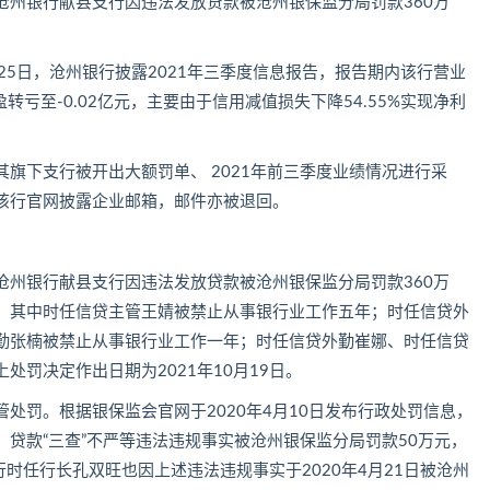
沧州银行献县支行因违法发放贷款被沧州银保监分局罚款360万
25日，沧州银行披露2021年三季度信息报告，报告期内该行营业
转亏至-0.02亿元，主要由于信用减值损失下降54.55%实现净利
旗下支行被开出大额罚单、 2021年前三季度业绩情况进行采
该行官网披露企业邮箱，邮件亦被退回。
沧州银行献县支行因违法发放贷款被沧州银保监分局罚款360万
，其中时任信贷主管王婧被禁止从事银行业工作五年；时任信贷外
勤张楠被禁止从事银行业工作一年；时任信贷外勤崔娜、时任信贷
罚决定作出日期为2021年10月19日。
处罚。根据银保监会官网于2020年4月10日发布行政处罚信息，
贷款“三查”不严等违法违规事实被沧州银保监分局罚款50万元，
支行时任行长孔双旺也因上述违法违规事实于2020年4月21日被沧州