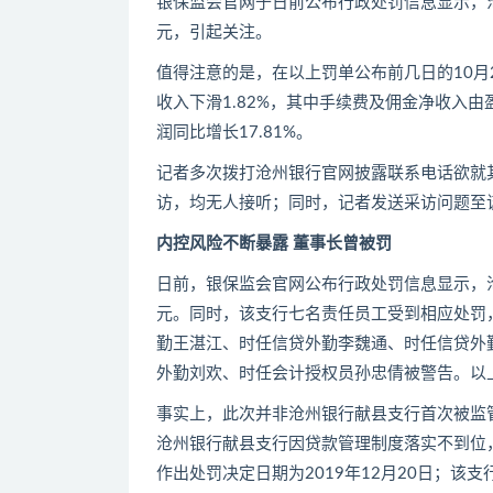
银保监会官网于日前公布行政处罚信息显示，
元，引起关注。
值得注意的是，在以上罚单公布前几日的10月
收入下滑1.82%，其中手续费及佣金净收入由盈
润同比增长17.81%。
记者多次拨打沧州银行官网披露联系电话欲就其
访，均无人接听；同时，记者发送采访问题至
内控风险不断暴露 董事长曾被罚
日前，银保监会官网公布行政处罚信息显示，
元。同时，该支行七名责任员工受到相应处罚
勤王湛江、时任信贷外勤李魏通、时任信贷外
外勤刘欢、时任会计授权员孙忠倩被警告。以上处
事实上，此次并非沧州银行献县支行首次被监管
沧州银行献县支行因贷款管理制度落实不到位，
作出处罚决定日期为2019年12月20日；该