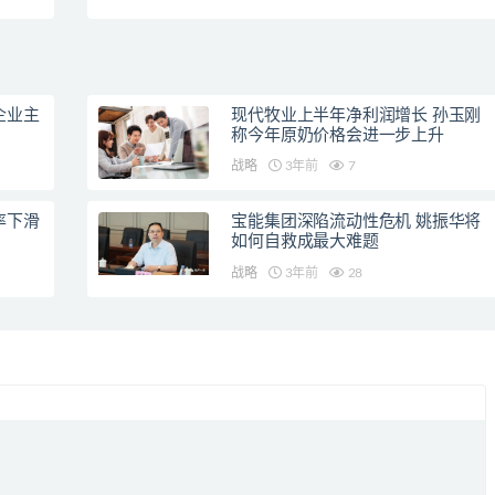
酒业
企业主
现代牧业上半年净利润增长 孙玉刚
称今年原奶价格会进一步上升
战略
3年前
7
率下滑
宝能集团深陷流动性危机 姚振华将
如何自救成最大难题
战略
3年前
28