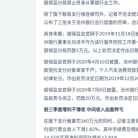
银保监分局禁止终身从事银行业工作。
除了旗下献县支行接连被罚外，记者不完全统计，
公布了三张关于沧州银行总行层面的罚单，合
具体来看，银保监会官网于2019年11月18
州银行董事长刘泽平作为该行案件防控工作第
银保监分局罚款5万元。以上处罚决定作出日期为
银保监会官网于2020年4月10日披露，沧
款受托支付对象审查不严；个人汽车消费贷款
纪律处分。作出处罚决定日期为2019年12月2
银保监会官网于2020年7月8日披露，沧州
监局责令改正，罚款20万元。作出处罚决定日期
前三季度增利不增收 中间收入由盈转亏
在旗下支行被重罚360万元的同时，记者注意到
内该行营业收入下滑1.82%，其中手续费及佣
54.55%实现净利润同比增长17.81%。