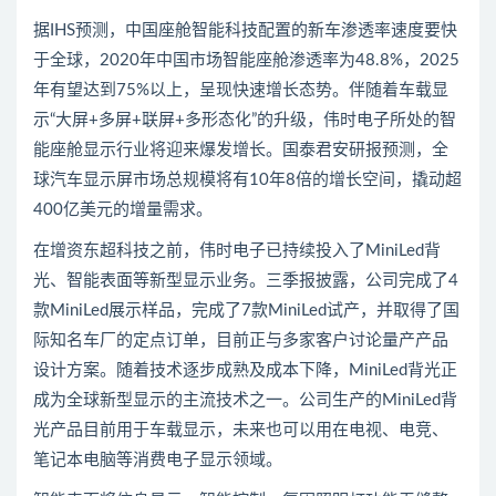
据IHS预测，中国座舱智能科技配置的新车渗透率速度要快
于全球，2020年中国市场智能座舱渗透率为48.8%，2025
年有望达到75%以上，呈现快速增长态势。伴随着车载显
示“大屏+多屏+联屏+多形态化”的升级，伟时电子所处的智
能座舱显示行业将迎来爆发增长。国泰君安研报预测，全
球汽车显示屏市场总规模将有10年8倍的增长空间，撬动超
400亿美元的增量需求。
在增资东超科技之前，伟时电子已持续投入了MiniLed背
光、智能表面等新型显示业务。三季报披露，公司完成了4
款MiniLed展示样品，完成了7款MiniLed试产，并取得了国
际知名车厂的定点订单，目前正与多家客户讨论量产产品
设计方案。随着技术逐步成熟及成本下降，MiniLed背光正
成为全球新型显示的主流技术之一。公司生产的MiniLed背
光产品目前用于车载显示，未来也可以用在电视、电竞、
笔记本电脑等消费电子显示领域。