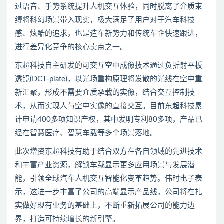
过语音、手势系统提升人机交互体验，同时脱离了介质束
缚将科幻场景带入现实，极大满足了用户对于汽车科技
感、炫酷的追求，也是造车新势力和传统车企快速跟进，
进行差异化竞争的核心卖点之一。
东超科技自主研发的可交互空中成像技术通过负折射平板
透镜(DCT-plate)，以光场重构原理将发散的光线在空中重
新汇聚，形成不需要介质承载的实像，结合交互控制技
术，从而实现人与空中实像的直接交互。目前东超科技累
计申请400多项知识产权，其中发明专利80多项，产品已
经在智慧医疗、智慧车载等多个场景落地。
此次增资东超科技有助于结合双方在各自领域的先进技术
和丰富产业资源，解锁车载显示更多应用场景与发展潜
能，引领全球汽车人机交互智能化变革趋势。伟时电子表
示，这进一步丰富了公司的高端显示产品线，公司将在扎
实做好现有业务的基础上，不断重新拓展公司的能力边
界，打造可持续增长的新引擎。