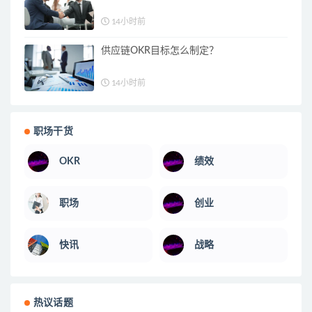
14小时前
供应链OKR目标怎么制定？
14小时前
职场干货
OKR
绩效
职场
创业
快讯
战略
热议话题