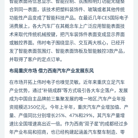
智能表面将信息显示、智能控制、氛围照明灯功能无缝整
合到同一表面，该技术把塑料装饰件、玻璃或者其他传统
功能性产品变成了智能科技产品。在最近几年CES国际电子
消费展上，各大汽车厂在其概念车上广泛应用智能表面技
术来取代传统机械按键，把汽车装饰件表面变成显示界面
或触控界面。伟时电子围绕显示、交互两大核心，已经开
发了智能表面氛围灯、智能表面饰板及智能触控3款产品，
并取得了客户的定点订单。
布局重庆市场 借力西南汽车产业发展东风
在市场开拓上伟时电子也嗅觉灵敏。近年来重庆立足汽车
产业优势，通过“补链成群”等方式吸引各大车企落户，发展
成为中国自主品牌前三集聚发展的唯一地区,汽车产业年投
资规模达350亿元。今年上半年，重庆汽车产业增加值、产
量、产值同比分别增长25%、47%和29%，其汽车产量增
速比全国增速高出近一倍。作为西南“双子星”的成都经过多
年产业布局和招商，也已经构建起涵盖汽车整车制造、零