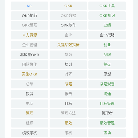
KPI
OKR
OKR工具
OKR执行
OKR数据
OKR知识
OKR管理
OKR软件
业绩
人力资源
企业
企业战略
企业管理
关键绩效指标
创业
北极星OKR
华为
品牌
团队协作
培训
复盘
实施OKR
对齐
思想
总结
战略
战略规划
投资
报告
沟通
电商
目标
目标管理
管理
管理方法
管理者
组织
绩效
绩效管理
绩效考核
考核
职场