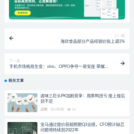
上一篇
海欣食品部分产品经销价拟上调3%
下一篇
手机市场格局生变：vivo、OPPO争夺一哥宝座 荣耀重
回前三
相关文章
卤味三巨头PK加剧竞争：周黑鸭扭亏 煌上煌后
劲不足
战略
3年前
10
宝马通过提价获超预期Q3业绩，CFO预计缺芯
问题将持续到2022年