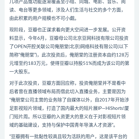
几项产品或功能逐渐覆盖至小组、同城、电影、音乐、阅
读、电台等更多领域，涉及人们生活与社交的多个方面，
由此积累的用户规模也不可小觑。
现阶段，豆瓣也正谋求着向更大空间进一步发展。公开资
料显示，今年6月，豆瓣母公司北京豆网科技有限公司投资
了OPEN开腔关联公司俺朋堂(北京)网络科技有限公司(以下
简称“俺朋堂”)，此次投资后，俺朋堂的注册资本由约128万
元增至约183万元，使得豆瓣以持股51%而成为该公司的第
一大股东。
对于此次投资，豆瓣方面回应称，投资俺朋堂并不是看中
后者曾在直播领域布局而借此切入直播业务，主要是因为
“俺朋堂公司主营的业务除了自媒体以外，自2017年开始涉
足影视短片领域，打造了国内最大的短片展IP—HiShorts!厦
门短片周。所以豆瓣的入资更大的意义在于对影视短片领
域的基础建设，支持与保护中国青年导演人才资源”。
“豆瓣拥有一批黏性较高且较为活跃的用户，这是该平台的