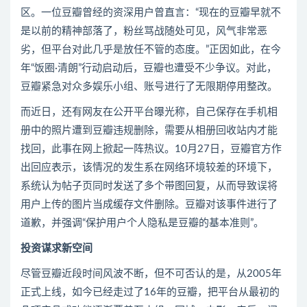
区。一位豆瓣曾经的资深用户曾直言：“现在的豆瓣早就不
是以前的精神部落了，粉丝骂战随处可见，风气非常恶
劣，但平台对此几乎是放任不管的态度。”正因如此，在今
年“饭圈·清朗”行动启动后，豆瓣也遭受不少争议。对此，
豆瓣紧急对众多娱乐小组、账号进行了无限期停用整改。
而近日，还有网友在公开平台曝光称，自己保存在手机相
册中的照片遭到豆瓣违规删除，需要从相册回收站内才能
找回，此事在网上掀起一阵热议。10月27日，豆瓣官方作
出回应表示，该情况的发生系在网络环境较差的环境下，
系统认为帖子页同时发送了多个带图回复，从而导致误将
用户上传的图片当成缓存文件删除。豆瓣对该事件进行了
道歉，并强调“保护用户个人隐私是豆瓣的基本准则”。
投资谋求新空间
尽管豆瓣近段时间风波不断，但不可否认的是，从2005年
正式上线，如今已经走过了16年的豆瓣，把平台从最初的