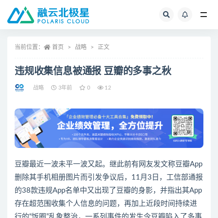
全部
当前位置：
首页
战略
正文
违规收集信息被通报 豆瓣的多事之秋
战略
3年前
0
12
豆瓣最近一波未平一波又起。继此前有网友发文称豆瓣App
删除其手机相册图片而引发争议后，11月3日，工信部通报
的38款违规App名单中又出现了豆瓣的身影，并指出其App
存在超范围收集个人信息的问题，再加上近段时间持续进
行的“饭圈”乱象整治，一系列事件的发生令豆瓣陷入了多事