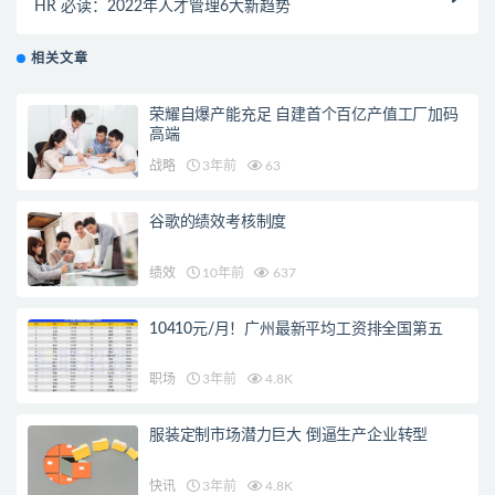
HR 必读：2022年人才管理6大新趋势
相关文章
荣耀自爆产能充足 自建首个百亿产值工厂加码
高端
战略
3年前
63
谷歌的绩效考核制度
绩效
10年前
637
10410元/月！广州最新平均工资排全国第五
职场
3年前
4.8K
服装定制市场潜力巨大 倒逼生产企业转型
快讯
3年前
4.8K