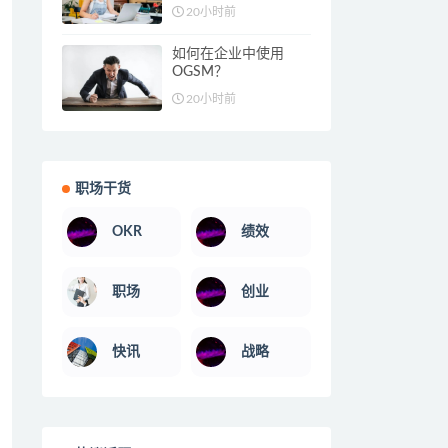
20小时前
如何在企业中使用
OGSM？
20小时前
职场干货
OKR
绩效
职场
创业
快讯
战略