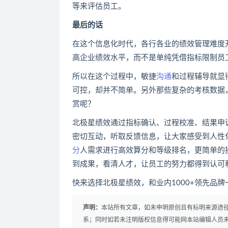
等来评估员工。
最后的话
在这个信息化时代，各行各业的绩效管理难度
高企业绩效水平，而不是单纯凭借指标限制员
所以在这个过程中，敏捷
沟通
和过程辅导就显
可控，却并不简单。另外那些复杂的考核数据
赏呢？
北极星绩效通过指标确认、过程校准、结果申
密切互动，听取反馈信息，让大家感受到人性
分
人需求进行高效算分和等级排名，更简单的
到成果，看清人才，让员工的努力都得到认可
快来选择北极星绩效，和业内1000+领先品
声明：
本站所有文章，如未申明原创且有标明来源途
系；同时如若未注明版权信息得可能网本站编辑人员