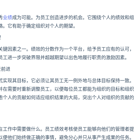
秀
业绩
成为可能。为员工创造进步的机会。它围绕个人的绩效和组
路。它有助于确定组织对个人的期望。
望
关键因素之一。绩效的分数作为一个平台，给予员工应有的认可，
员工进一步突破界限并超越期望以出色地履行职责的激励因素。
景前进
式实现其目标，它必须让其员工无一例外地与总体目标保持一致。
并在需要时重新调整员工，以便每位员工都能为组织的目标和组织
虑个人的贡献如何适应组织结果的大局，突出个人对组织的贡献的
在工作中需要做什么。员工绩效考核使员工能够向他们的管理者提
以便他们始终做正确的事情，避免分心并只从事产生成果的任务。