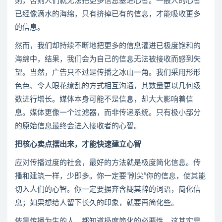
则，否则人们就无法把更多信息塞进心智。一般人的心智
已经像滴水的海绵，只有挤掉已有的信息，才能吸收更多
的信息。
然而，我们却持续不断地把更多的信息灌进已极度饱和的
海绵中，结果，我们会为自己的信息无法被接收而感到失
望。当然，广告只不过是传播之冰山一角。我们采用形形
色色、令人眼花缭乱的方式相互沟通，其数量更以几何级
数进行增长。媒体本身可能不是信息，却大大影响着信
息。媒体更像一个过滤器，而非传递系统。只有极小部分
的原始信息最终会进入接收者的心智。
把核心卖点摆出来，才能快速建立心智
应对传播过度的社会，最好的方法就是极度简化信息。传
播和建筑一样，少即多。你一定要“削尖”你的信息，使其能
切入人们的心智。你一定要摒弃含糊其辞的词语，简化信
息；如果想给人留下长久的印象，就要再简化些。
依靠传播为生的人，都知道极度简化的必要性。这其实是