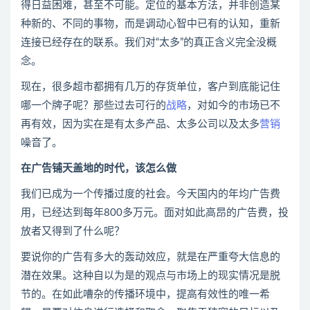
得日益困难，甚至不可能。定位的基本方法，并非创造某
种新的、不同的事物，而是调动心智中已有的认知，重新
连接已经存在的联系。我们对“太多”的真正含义完全没概
念。
现在，很多超市都拥有几万的存货单位，客户到底能记住
哪一个牌子呢？那些过去可行的
战略
，对如今的市场已不
再有效，因为实在是有太多产品、太多公司以及太多
营销
噪音了。
在广告铺天盖地的时代，该怎么做
我们已成为一个传播过度的社会。今天国内的年均广告费
用，已经达到每年800多万元。面对如此高昂的广告费，投
放者又得到了什么呢？
要说你的广告有多大的轰动效应，就是在严重夸大信息的
潜在效果。这种自以为是的观点与市场上的现实情况是脱
节的。在如此嘈杂的传播环境中，提高有效性的唯一希