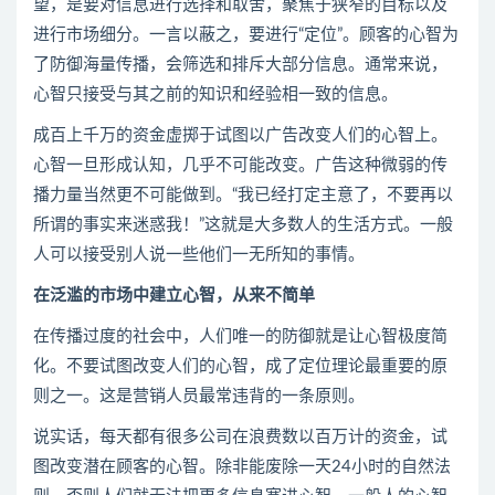
望，是要对信息进行选择和取舍，聚焦于狭窄的目标以及
进行市场细分。一言以蔽之，要进行“定位”。顾客的心智为
了防御海量传播，会筛选和排斥大部分信息。通常来说，
心智只接受与其之前的知识和经验相一致的信息。
成百上千万的资金虚掷于试图以广告改变人们的心智上。
心智一旦形成认知，几乎不可能改变。广告这种微弱的传
播力量当然更不可能做到。“我已经打定主意了，不要再以
所谓的事实来迷惑我！”这就是大多数人的生活方式。一般
人可以接受别人说一些他们一无所知的事情。
在泛滥的市场中建立心智，从来不简单
在传播过度的社会中，人们唯一的防御就是让心智极度简
化。不要试图改变人们的心智，成了定位理论最重要的原
则之一。这是营销人员最常违背的一条原则。
说实话，每天都有很多公司在浪费数以百万计的资金，试
图改变潜在顾客的心智。除非能废除一天24小时的自然法