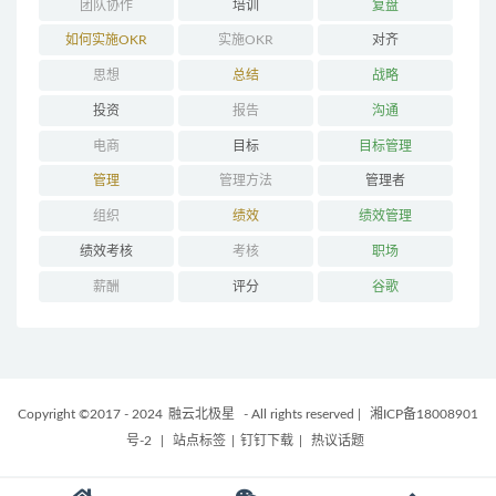
团队协作
培训
复盘
如何实施OKR
实施OKR
对齐
思想
总结
战略
投资
报告
沟通
电商
目标
目标管理
管理
管理方法
管理者
组织
绩效
绩效管理
绩效考核
考核
职场
薪酬
评分
谷歌
Copyright ©2017 - 2024
融云北极星
- All rights reserved
|
湘ICP备18008901
号-2
|
站点标签
|
钉钉下载
|
热议话题