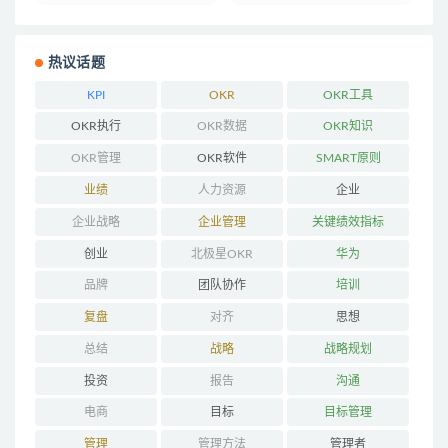
热议话题
KPI
OKR
OKR工具
OKR执行
OKR数据
OKR知识
OKR管理
OKR软件
SMART原则
业绩
人力资源
企业
企业战略
企业管理
关键绩效指标
创业
北极星OKR
华为
品牌
团队协作
培训
复盘
对齐
思想
总结
战略
战略规划
投资
报告
沟通
电商
目标
目标管理
管理
管理方法
管理者