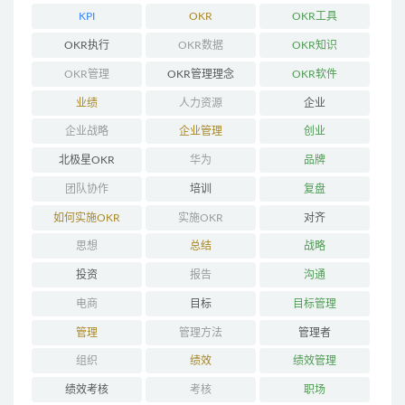
KPI
OKR
OKR工具
OKR执行
OKR数据
OKR知识
OKR管理
OKR管理理念
OKR软件
业绩
人力资源
企业
企业战略
企业管理
创业
北极星OKR
华为
品牌
团队协作
培训
复盘
如何实施OKR
实施OKR
对齐
思想
总结
战略
投资
报告
沟通
电商
目标
目标管理
管理
管理方法
管理者
组织
绩效
绩效管理
绩效考核
考核
职场