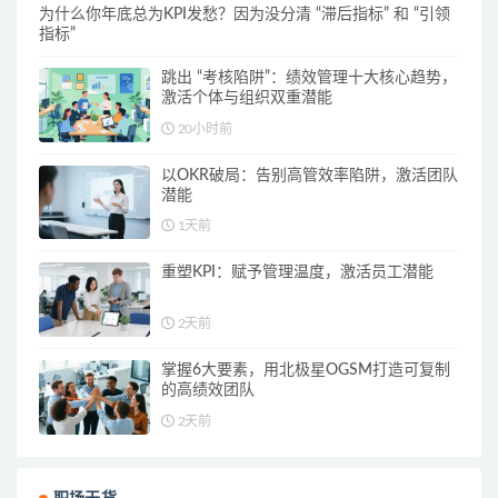
为什么你年底总为KPI发愁？因为没分清 “滞后指标” 和 “引领
指标”
跳出 “考核陷阱”：绩效管理十大核心趋势，
激活个体与组织双重潜能
20小时前
以OKR破局：告别高管效率陷阱，激活团队
潜能
1天前
重塑KPI：赋予管理温度，激活员工潜能
2天前
掌握6大要素，用北极星OGSM打造可复制
的高绩效团队
2天前