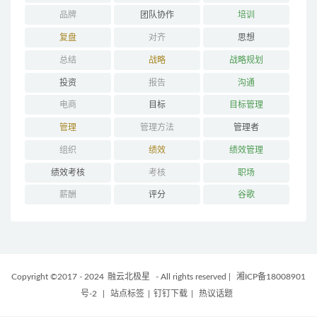
品牌
团队协作
培训
复盘
对齐
思想
总结
战略
战略规划
投资
报告
沟通
电商
目标
目标管理
管理
管理方法
管理者
组织
绩效
绩效管理
绩效考核
考核
职场
薪酬
评分
谷歌
Copyright ©2017 - 2024
融云北极星
- All rights reserved
|
湘ICP备18008901
号-2
|
站点标签
|
钉钉下载
|
热议话题