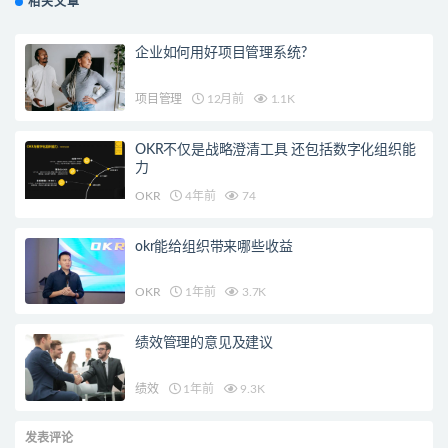
相关文章
企业如何用好项目管理系统?
项目管理
12月前
1.1K
OKR不仅是战略澄清工具 还包括数字化组织能
力
OKR
4年前
74
okr能给组织带来哪些收益
OKR
1年前
3.7K
绩效管理的意见及建议
绩效
1年前
9.3K
发表评论