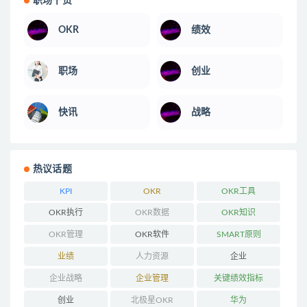
职场干货
OKR
绩效
职场
创业
快讯
战略
热议话题
KPI
OKR
OKR工具
OKR执行
OKR数据
OKR知识
OKR管理
OKR软件
SMART原则
业绩
人力资源
企业
企业战略
企业管理
关键绩效指标
创业
北极星OKR
华为