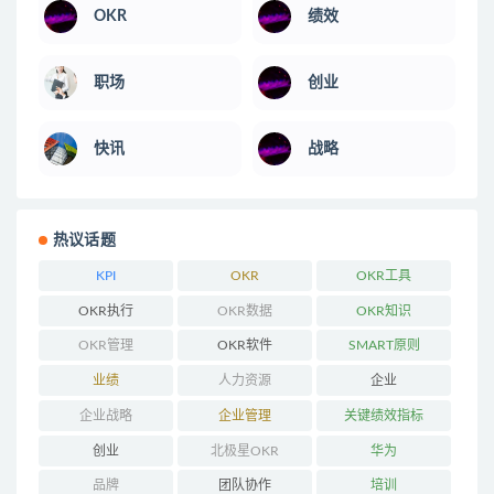
OKR
绩效
职场
创业
快讯
战略
热议话题
KPI
OKR
OKR工具
OKR执行
OKR数据
OKR知识
OKR管理
OKR软件
SMART原则
业绩
人力资源
企业
企业战略
企业管理
关键绩效指标
创业
北极星OKR
华为
品牌
团队协作
培训