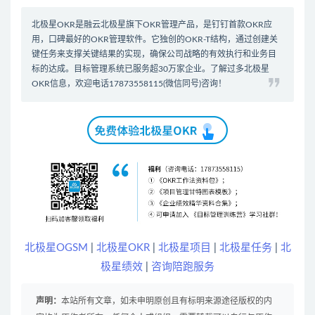
北极星OKR是
融云北极星
旗下OKR管理产品，是钉钉首款
OKR应
用
，口碑最好的
OKR管理软件
。它独创的OKR-T结构，通过创建关
键任务来支撑关键结果的实现，确保公司战略的有效执行和业务目
标的达成。
目标管理系统
已服务超30万家企业。了解过多北极星
OKR信息，欢迎电话17873558115(微信同号)咨询！
北极星OGSM
|
北极星OKR
|
北极星项目
|
北极星任务
|
北
极星绩效
|
咨询陪跑服务
声明：
本站所有文章，如未申明原创且有标明来源途径版权的内