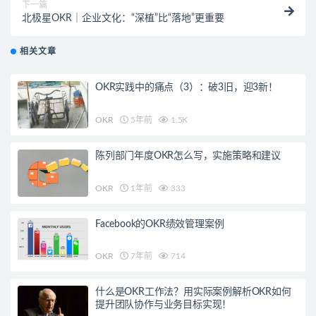
下一篇
北极星OKR｜企业文化：“深植”比“落地”更重要
相关文章
OKR实践中的痛点（3）：破3旧，迎3新！
OKR
5年前
1.5K
陈列部门年度OKR怎么写，实施策略和建议
OKR
1年前
333
Facebook的OKR绩效管理案例
OKR
7年前
714
什么是OKR工作法？用实际案例解析OKR如何
提升团队协作与业务目标实现！