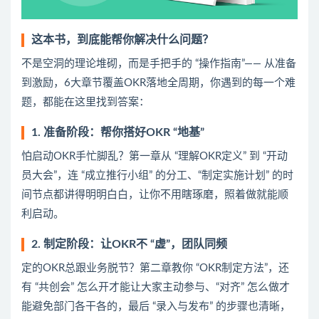
这本书，到底能帮你解决什么问题？
不是空洞的理论堆砌，而是手把手的 “操作指南”—— 从准备
到激励，6大章节覆盖OKR落地全周期，你遇到的每一个难
题，都能在这里找到答案：
1. 准备阶段：帮你搭好OKR “地基”
怕启动OKR手忙脚乱？第一章从 “理解OKR定义” 到 “开动
员大会”，连 “成立推行小组” 的分工、“制定实施计划” 的时
间节点都讲得明明白白，让你不用瞎琢磨，照着做就能顺
利启动。
2. 制定阶段：让OKR不 “虚”，团队同频
定的OKR总跟业务脱节？第二章教你 “OKR制定方法”，还
有 “共创会” 怎么开才能让大家主动参与、“对齐” 怎么做才
能避免部门各干各的，最后 “录入与发布” 的步骤也清晰，