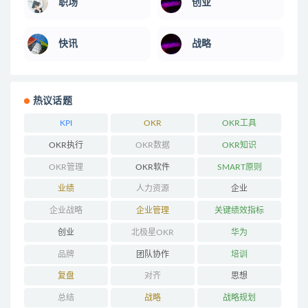
职场
创业
快讯
战略
热议话题
KPI
OKR
OKR工具
OKR执行
OKR数据
OKR知识
OKR管理
OKR软件
SMART原则
业绩
人力资源
企业
企业战略
企业管理
关键绩效指标
创业
北极星OKR
华为
品牌
团队协作
培训
复盘
对齐
思想
总结
战略
战略规划