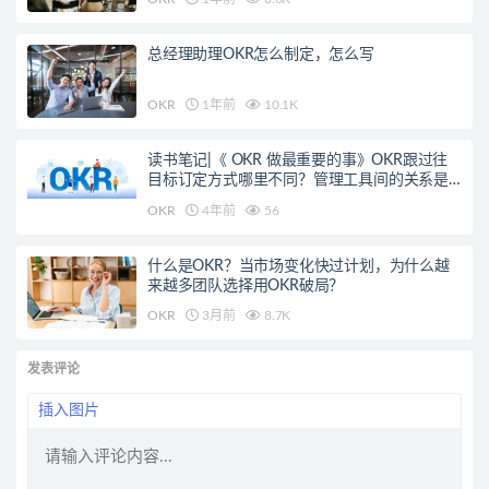
总经理助理OKR怎么制定，怎么写
OKR
1年前
10.1K
读书笔记|《 OKR 做最重要的事》OKR跟过往
目标订定方式哪里不同？管理工具间的关系是
什么？
OKR
4年前
56
什么是OKR？当市场变化快过计划，为什么越
来越多团队选择用OKR破局？
OKR
3月前
8.7K
发表评论
插入图片