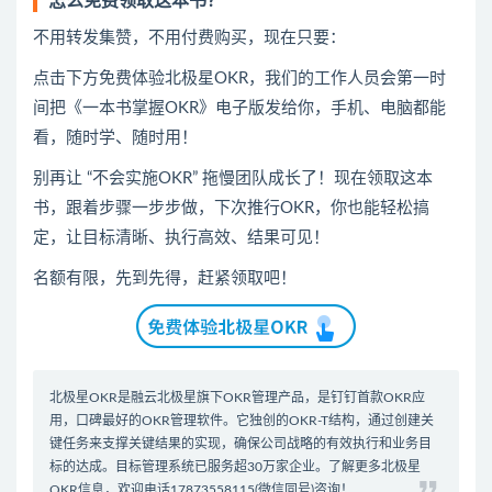
怎么免费领取这本书？
不用转发集赞，不用付费购买，现在只要：
点击下方免费体验北极星OKR
​，
我们的工作人员会第一时
间把《一本书掌握OKR》电子版发给你，手机、电脑都能
看，随时学、随时用！
别再让 “不会实施OKR” 拖慢团队成长了！现在领取这本
书，跟着步骤一步步做，下次推行OKR，你也能轻松搞
定，让目标清晰、执行高效、结果可见！
名额有限，先到先得，赶紧领取吧！
北极星OKR是
融云北极星
旗下OKR管理产品，是钉钉首款
OKR应
用
，口碑最好的
OKR管理软件
。它独创的OKR-T结构，通过创建关
键任务来支撑关键结果的实现，确保公司战略的有效执行和业务目
标的达成。
目标管理系统
已服务超30万家企业。了解更多北极星
OKR信息，欢迎电话17873558115(微信同号)咨询！