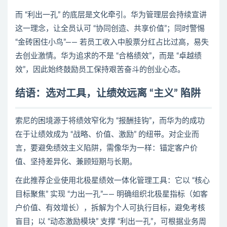
而 “利出一孔” 的底层是文化牵引。华为管理层会持续宣讲
这一理念，让全员认可 “协同创造、共享价值”；同时警惕
“金砖困住小鸟”—— 若员工收入中股票分红占比过高，易失
去创业激情。华为追求的不是 “合格绩效”，而是 “卓越绩
效”，因此始终鼓励员工保持艰苦奋斗的创业心态。
结语：选对工具，让绩效远离 “主义” 陷阱
索尼的困境源于将绩效窄化为 “报酬挂钩”，而华为的成功
在于让绩效成为 “战略、价值、激励” 的纽带。对企业而
言，要避免绩效主义陷阱，需像华为一样：锚定客户价
值、坚持差异化、兼顾短期与长期。
在此推荐企业使用北极星绩效一体化管理工具：它以 “核心
目标聚焦” 实现 “力出一孔”—— 明确组织北极星指标（如客
户价值、有效增长），拆解为个人可执行目标，避免考核
盲目；以 “动态激励模块” 支撑 “利出一孔”，可根据业务周