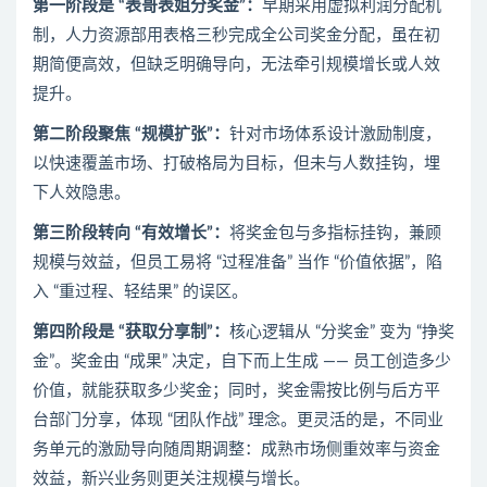
第一阶段是 “表哥表姐分奖金”：
早期采用虚拟利润分配机
制，人力资源部用表格三秒完成全公司奖金分配，虽在初
期简便高效，但缺乏明确导向，无法牵引规模增长或人效
提升。
第二阶段聚焦 “规模扩张”：
针对市场体系设计激励制度，
以快速覆盖市场、打破格局为目标，但未与人数挂钩，埋
下人效隐患。
第三阶段转向 “有效增长”：
将奖金包与多指标挂钩，兼顾
规模与效益，但员工易将 “过程准备” 当作 “价值依据”，陷
入 “重过程、轻结果” 的误区。
第四阶段是 “获取分享制”：
核心逻辑从 “分奖金” 变为 “挣奖
金”。奖金由 “成果” 决定，自下而上生成 —— 员工创造多少
价值，就能获取多少奖金；同时，奖金需按比例与后方平
台部门分享，体现 “团队作战” 理念。更灵活的是，不同业
务单元的激励导向随周期调整：成熟市场侧重效率与资金
效益，新兴业务则更关注规模与增长。