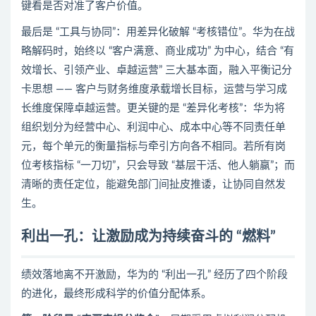
键看是否对准了客户价值。
最后是 “工具与协同”：用差异化破解 “考核错位”。华为在战
略解码时，始终以 “客户满意、商业成功” 为中心，结合 “有
效增长、引领产业、卓越运营” 三大基本面，融入平衡记分
卡思想 —— 客户与财务维度承载增长目标，运营与学习成
长维度保障卓越运营。更关键的是 “差异化考核”：华为将
组织划分为经营中心、利润中心、成本中心等不同责任单
元，每个单元的衡量指标与牵引方向各不相同。若所有岗
位考核指标 “一刀切”，只会导致 “基层干活、他人躺赢”；而
清晰的责任定位，能避免部门间扯皮推诿，让协同自然发
生。
利出一孔：让激励成为持续奋斗的 “燃料”
绩效落地离不开激励，华为的 “利出一孔” 经历了四个阶段
的进化，最终形成科学的价值分配体系。