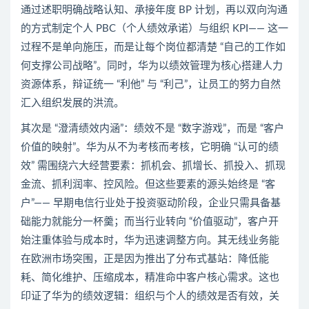
通过述职明确战略认知、承接年度 BP 计划，再以双向沟通
的方式制定个人 PBC（个人绩效承诺）与组织 KPI—— 这一
过程不是单向施压，而是让每个岗位都清楚 “自己的工作如
何支撑公司战略”。同时，华为以绩效管理为核心搭建人力
资源体系，辩证统一 “利他” 与 “利己”，让员工的努力自然
汇入组织发展的洪流。
其次是 “澄清绩效内涵”：绩效不是 “数字游戏”，而是 “客户
价值的映射”。华为从不为考核而考核，它明确 “认可的绩
效” 需围绕六大经营要素：抓机会、抓增长、抓投入、抓现
金流、抓利润率、控风险。但这些要素的源头始终是 “客
户”—— 早期电信行业处于投资驱动阶段，企业只需具备基
础能力就能分一杯羹；而当行业转向 “价值驱动”，客户开
始注重体验与成本时，华为迅速调整方向。其无线业务能
在欧洲市场突围，正是因为推出了分布式基站：降低能
耗、简化维护、压缩成本，精准命中客户核心需求。这也
印证了华为的绩效逻辑：组织与个人的绩效是否有效，关