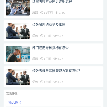
绩效考核方案制订详细流程
绩效
11年前
1.6K
绩效管理的意见及建议
绩效
1年前
9.3K
部门通用考核指标有哪些
绩效
1年前
4.2K
绩效考核与薪酬管理方案有哪些？
绩效
1年前
4.2K
发表评论
插入图片