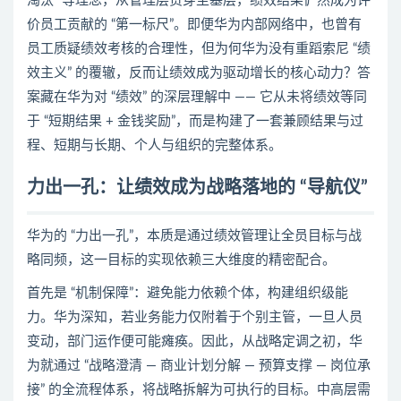
淘汰” 等理念，从管理层贯穿至基层，绩效结果俨然成为评
价员工贡献的 “第一标尺”。即便华为内部网络中，也曾有
员工质疑绩效考核的合理性，但为何华为没有重蹈索尼 “绩
效主义” 的覆辙，反而让绩效成为驱动增长的核心动力？答
案藏在华为对 “绩效” 的深层理解中 —— 它从未将绩效等同
于 “短期结果 + 金钱奖励”，而是构建了一套兼顾结果与过
程、短期与长期、个人与组织的完整体系。
力出一孔：让绩效成为战略落地的 “导航仪”
华为的 “力出一孔”，本质是通过绩效管理让全员目标与战
略同频，这一目标的实现依赖三大维度的精密配合。
首先是 “机制保障”：避免能力依赖个体，构建组织级能
力。华为深知，若业务能力仅附着于个别主管，一旦人员
变动，部门运作便可能瘫痪。因此，从战略定调之初，华
为就通过 “战略澄清 — 商业计划分解 — 预算支撑 — 岗位承
接” 的全流程体系，将战略拆解为可执行的目标。中高层需