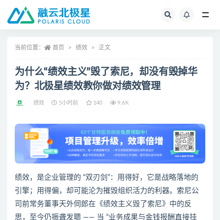
全部
当前位置：
首页
绩效
正文
为什么“绩效主义”毁了索尼，却没有毁掉华
为？北极星绩效教你做对绩效管理
绩效
5小时前
140
9.6K
绩效，是企业管理的 “双刃剑”：用得好，它是战略落地的
引擎；用得偏，却可能沦为摧毁组织活力的利器。索尼公
司前常务董事天外伺郎在《绩效主义毁了索尼》中的反
思，至今仍振聋发聩 —— 当 “业务成果与金钱报酬直接挂