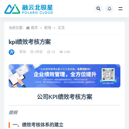
全部
当前位置：
首页
职场
正文
kpi绩效考核方案
职场
3年前
33
3.8K
公司KPI
绩效考核方案
提纲
一、
绩效考核
体系的建立