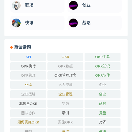
职场
创业
快讯
战略
热议话题
KPI
OKR
OKR工具
OKR执行
OKR数据
OKR知识
OKR管理
OKR管理理念
OKR软件
业绩
人力资源
企业
企业战略
企业管理
创业
北极星OKR
华为
品牌
团队协作
培训
复盘
如何实施OKR
实施OKR
对齐
思想
总结
战略