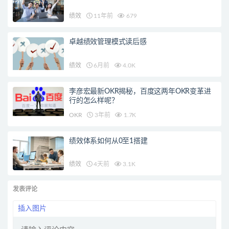
绩效
11年前
679
卓越绩效管理模式读后感
绩效
6月前
4.0K
李彦宏最新OKR揭秘，百度这两年OKR变革进
行的怎么样呢？
OKR
3年前
1.7K
绩效体系如何从0至1搭建
绩效
4天前
3.1K
发表评论
插入图片