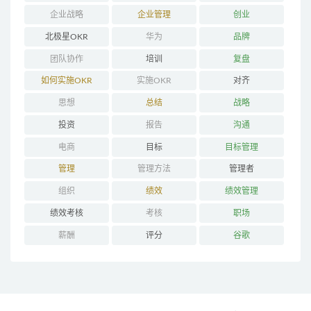
企业战略
企业管理
创业
北极星OKR
华为
品牌
团队协作
培训
复盘
如何实施OKR
实施OKR
对齐
思想
总结
战略
投资
报告
沟通
电商
目标
目标管理
管理
管理方法
管理者
组织
绩效
绩效管理
绩效考核
考核
职场
薪酬
评分
谷歌