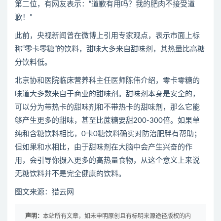
第二位，有网友表示：“道歉有用吗？我的肥肉不接受道
歉！”
此前，央视新闻曾在微博上引用专家观点，表示市面上标
称“零卡零糖”的饮料，甜味大多来自甜味剂，其热量比高糖
分饮料低。
北京协和医院临床营养科主任医师陈伟介绍，零卡零糖的
味道大多数来自于商业的甜味剂。甜味剂本身是安全的，
可以分为带热卡的甜味剂和不带热卡的甜味剂，那么它能
够产生更多的甜味，甚至比蔗糖要甜200-300倍。如果单
纯和含糖饮料相比，0卡0糖饮料确实对防治肥胖有帮助；
但如果和水相比，由于甜味剂在大脑中会产生兴奋的作
用，会引导你摄入更多的高热量食物，从这个意义上来说
无糖饮料并不是完全健康的饮料。
图文来源：猎云网
声明：
本站所有文章，如未申明原创且有标明来源途径版权的内