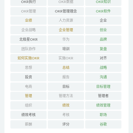
OKR执行
OKR数据
OKR知识
OKR管理
OKR管理理念
OKR软件
业绩
人力资源
企业
企业战略
企业管理
创业
北极星OKR
华为
品牌
团队协作
培训
复盘
如何实施OKR
实施OKR
对齐
思想
总结
战略
投资
报告
沟通
电商
目标
目标管理
管理
管理方法
管理者
组织
绩效
绩效管理
绩效考核
考核
职场
薪酬
评分
谷歌