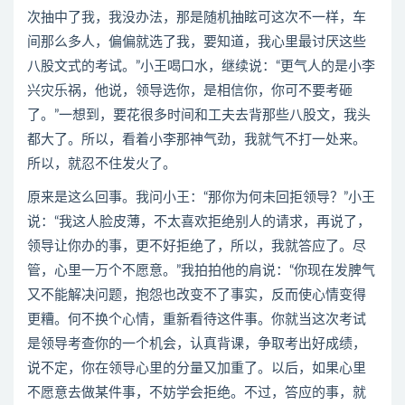
次抽中了我，我没办法，那是随机抽眩可这次不一样，车
间那么多人，偏偏就选了我，要知道，我心里最讨厌这些
八股文式的考试。”小王喝口水，继续说：“更气人的是小李
兴灾乐祸，他说，领导选你，是相信你，你可不要考砸
了。”一想到，要花很多时间和工夫去背那些八股文，我头
都大了。所以，看着小李那神气劲，我就气不打一处来。
所以，就忍不住发火了。
原来是这么回事。我问小王：“那你为何未回拒领导？”小王
说：“我这人脸皮薄，不太喜欢拒绝别人的请求，再说了，
领导让你办的事，更不好拒绝了，所以，我就答应了。尽
管，心里一万个不愿意。”我拍拍他的肩说：“你现在发脾气
又不能解决问题，抱怨也改变不了事实，反而使心情变得
更糟。何不换个心情，重新看待这件事。你就当这次考试
是领导考查你的一个机会，认真背课，争取考出好成绩，
说不定，你在领导心里的分量又加重了。以后，如果心里
不愿意去做某件事，不妨学会拒绝。不过，答应的事，就