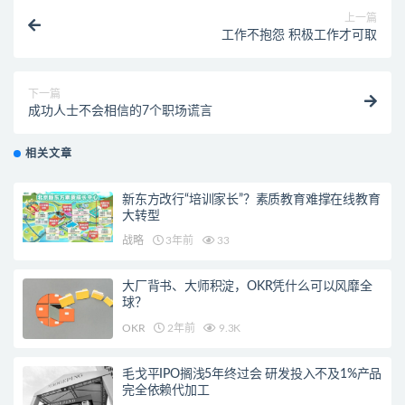
上一篇
工作不抱怨 积极工作才可取
下一篇
成功人士不会相信的7个职场谎言
相关文章
新东方改行“培训家长”？素质教育难撑在线教育
大转型
战略
3年前
33
大厂背书、大师积淀，OKR凭什么可以风靡全
球？
OKR
2年前
9.3K
毛戈平IPO搁浅5年终过会 研发投入不及1%产品
完全依赖代加工