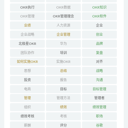
OKR执行
OKR数据
OKR知识
OKR管理
OKR管理理念
OKR软件
业绩
人力资源
企业
企业战略
企业管理
创业
北极星OKR
华为
品牌
团队协作
培训
复盘
如何实施OKR
实施OKR
对齐
思想
总结
战略
投资
报告
沟通
电商
目标
目标管理
管理
管理方法
管理者
组织
绩效
绩效管理
绩效考核
考核
职场
薪酬
评分
谷歌