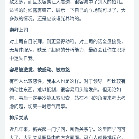
敌太多，而且太容易让人看透，很容易中了别人的招儿。
适当的时候露露锋芒，展示一下自己的立场就可以了，大
多数的情况，还是应该韬光养晦的。
崇拜上司
对上司盲目崇拜，则更显得幼稚。对上司的话全盘接受，
无条件服从，缺乏了起码的分析能力，最终会让你在职场
中迷失自我。
容易被激发、被感动、被忽悠
有些人比较感性，我本人也是这样。对于领导一些比较有
煽动性东西，难以抵制，很容易用头脑发热。但无论如
何，事后一定要冷静思索思索，站在不同的角度来考虑考
虑问题，切莫一时意气用事。
排斥关系
近几年来，新兴起一门学问，叫做关系学。这里面学问可
大了，大到关系职场中的方方面面。可有人就是排斥它，