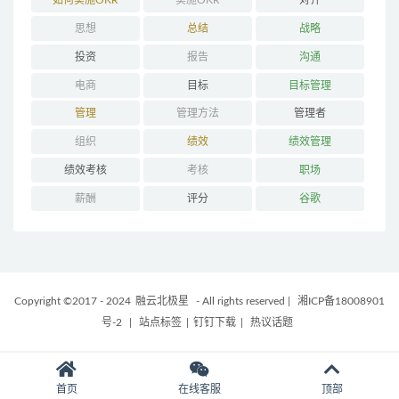
如何实施OKR
实施OKR
对齐
思想
总结
战略
投资
报告
沟通
电商
目标
目标管理
管理
管理方法
管理者
组织
绩效
绩效管理
绩效考核
考核
职场
薪酬
评分
谷歌
Copyright ©2017 - 2024
融云北极星
- All rights reserved
|
湘ICP备18008901
号-2
|
站点标签
|
钉钉下载
|
热议话题
首页
在线客服
顶部