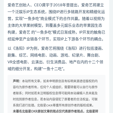
爱奇艺创始人、CEO龚宇于2018年曾提出，爱奇艺将建立
一个泛娱乐IP生态系统，围绕IP进行多链路开发和精细化运
营，实现“一鱼多吃”商业模式下的合作共赢。随着以视频为
主体的大苹果树模型，到覆盖多元娱乐业态的苹果园生态
构建，爱奇艺 的“一鱼多吃”模式日渐成熟，IP开发的触角已
经延伸至产业链各个环节，实现IP上下游各个环节的耦合。
以《洛阳》IP为例，爱奇艺将围绕《洛阳》进行包括漫画、
剧集、综艺、网络电影、动画、游戏、纪录片、舞台剧、
VR全感电影、云演出、衍生消费品、地产在内的十二个领
域的细分开发，构建“一鱼十二吃”。
声明：
本站所有文章，如未申明原创且有标明来源途径版权的内
容均为原作者所有，任何个人或组织，需要转载可以自行与原作
者联系；同时如若未注明版权信息得可能网本站编辑人员未能及
时找到原作者信息，若本站内容侵犯了原著者的合法权益，可联
系我们进行处理。北极星OKR尊重所有原创作者的版权成果。
未署名北极星OKR原创文章的观点仅代表原作者观点，北极星转