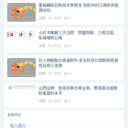
童装翻车后粉丝大举倒戈 危机中的江南布衣挺
得住吗
战略
3年前
12
小红书难解三大沉疴：阴盛阳衰、三假泛滥、
私域难转公域
战略
3年前
41
巨人网络股价跌逾80% 史玉柱百亿收购告败游
戏业绩三连降
战略
3年前
25
山西证券：低毛利率仓单业务、费用高企或致
较差盈利水平
战略
3年前
8
发表评论
插入图片