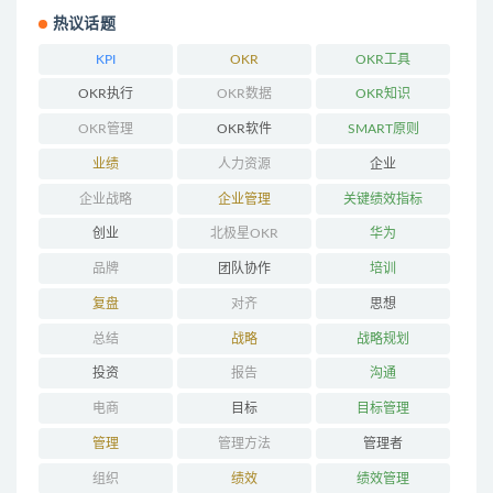
热议话题
KPI
OKR
OKR工具
OKR执行
OKR数据
OKR知识
OKR管理
OKR软件
SMART原则
业绩
人力资源
企业
企业战略
企业管理
关键绩效指标
创业
北极星OKR
华为
品牌
团队协作
培训
复盘
对齐
思想
总结
战略
战略规划
投资
报告
沟通
电商
目标
目标管理
管理
管理方法
管理者
组织
绩效
绩效管理