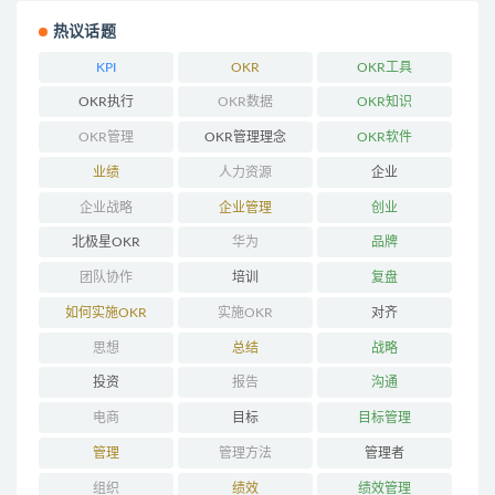
热议话题
KPI
OKR
OKR工具
OKR执行
OKR数据
OKR知识
OKR管理
OKR管理理念
OKR软件
业绩
人力资源
企业
企业战略
企业管理
创业
北极星OKR
华为
品牌
团队协作
培训
复盘
如何实施OKR
实施OKR
对齐
思想
总结
战略
投资
报告
沟通
电商
目标
目标管理
管理
管理方法
管理者
组织
绩效
绩效管理