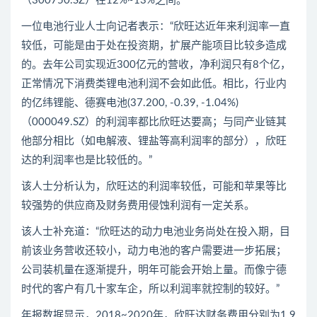
（300750.SZ）在12%~13%之间。
一位电池行业人士向记者表示：“欣旺达近年来利润率一直
较低，可能是由于处在投资期，扩展产能项目比较多造成
的。去年公司实现近300亿元的营收，净利润只有8个亿，
正常情况下消费类锂电池利润不会如此低。相比，行业内
的亿纬锂能、德赛电池(37.200, -0.39, -1.04%)
（000049.SZ）的利润率都比欣旺达要高；与同产业链其
他部分相比（如电解液、锂盐等高利润率的部分），欣旺
达的利润率也是比较低的。”
该人士分析认为，欣旺达的利润率较低，可能和苹果等比
较强势的供应商及财务费用侵蚀利润有一定关系。
该人士补充道：“欣旺达的动力电池业务尚处在投入期，目
前该业务营收还较小，动力电池的客户需要进一步拓展；
公司装机量在逐渐提升，明年可能会开始上量。而像宁德
时代的客户有几十家车企，所以利润率就控制的较好。”
年报数据显示，2018~2020年，欣旺达财务费用分别为1.9