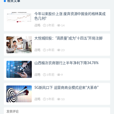
相关文章
今年以来股价上涨 废弃资源中掘金的格林美成
色几何?
战略
3年前
14
大悦城控股：“高质量”成为“十四五”开局注脚
战略
3年前
23
山西榆次农商银行上半年净利下降34.78%
战略
3年前
9
5G新风口下 运营商商业模式迎来“大革命”
战略
5年前
10
发表评论