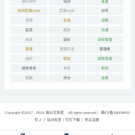
团队协作
培训
复盘
如何实施OKR
实施OKR
对齐
思想
总结
战略
投资
报告
沟通
电商
目标
目标管理
管理
管理方法
管理者
组织
绩效
绩效管理
绩效考核
考核
职场
薪酬
评分
谷歌
Copyright ©2017 - 2024
融云北极星
- All rights reserved
|
湘ICP备18008901
号-2
|
站点标签
|
钉钉下载
|
热议话题