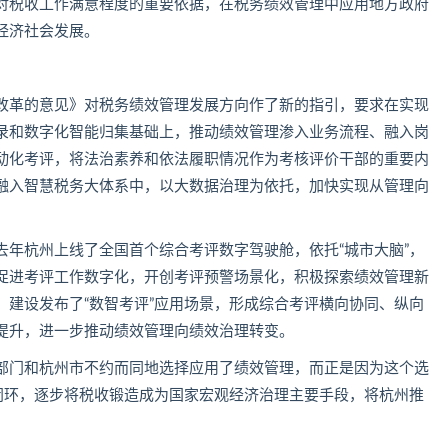
对税收工作满意程度的重要依据，在税务绩效管理中应用地方政府
经济社会发展。
改革的意见》对税务绩效管理发展方向作了新的指引，要求在实现
录和数字化智能归集基础上，推动绩效管理渗入业务流程、融入岗
动化考评，将法治素养和依法履职情况作为考核评价干部的重要内
融入智慧税务大体系中，以大数据治理为依托，加快实现从管理向
去年杭州上线了全国首个综合考评数字驾驶舱，依托“城市大脑”，
促进考评工作数字化，开创考评预警场景化，积极探索绩效管理新
，建设发布了“数智考评”应用场景，形成综合考评横向协同、纵向
提升，进一步推动绩效管理向绩效治理转变。
部门和杭州市不约而同地选择应用了绩效管理，而正是因为这个选
效闭环，逐步将税收锻造成为国家宏观经济治理主要手段，将杭州推