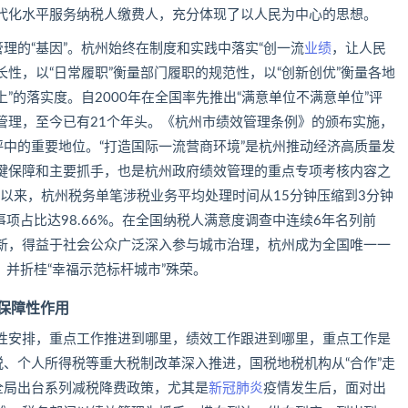
代化水平服务纳税人缴费人，充分体现了以人民为中心的思想。
管理的“基因”。杭州始终在制度和实践中落实“创一流
业绩
，让人民
长性，以“日常履职”衡量部门履职的规范性，以“创新创优”衡量各地
上”的落实度。自2000年在全国率先推出“满意单位不满意单位”评
管理，至今已有21个年头。《杭州市绩效管理条例》的颁布实施，
评中的重要地位。“打造国际一流营商环境”是杭州推动经济高质量发
键保障和主要抓手，也是杭州政府绩效管理的重点专项考核内容之
年以来，杭州税务单笔涉税业务平均处理时间从15分钟压缩到3分钟
事项占比达98.66%。在全国纳税人满意度调查中连续6年名列前
新，得益于社会公众广泛深入参与城市治理，杭州成为全国唯一一
，并折桂“幸福示范标杆城市”殊荣。
保障性作用
性安排，重点工作推进到哪里，绩效工作跟进到哪里，重点工作是
税、个人所得税等重大税制改革深入推进，国税地税机构从“合作”走
全局出台系列减税降费政策，尤其是
新冠肺炎
疫情发生后，面对出