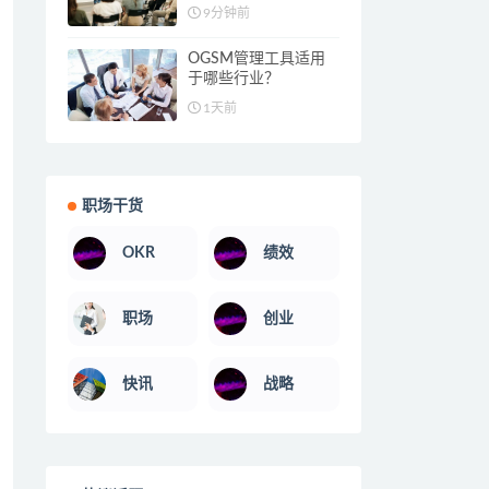
9分钟前
OGSM管理工具适用
于哪些行业？
1天前
职场干货
OKR
绩效
职场
创业
快讯
战略