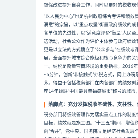
督促改进提升自身工作，同时以更好的税收现
“以人民为中心”也是杭州政府综合考评和绩效
满意”的宗旨，以“重点攻坚”衡量政府绩效的成
各单位的先进性，以“满意度评价”衡量“人民至
选活动，社会公众作为评价主体参与政府绩效
更是以立法的方式确立了“公众参与”在绩效考
展，全面提升城市综合能级和核心竞争力的关
一。纳税是衡量营商环境的重要指标。2016
~5分钟，创新“非接触式”办税方式，网上办税
茅。得益于包括税务部门在内各部门的绩效创
座14年蝉联“中国最具幸福感城市”称号的城市
落脚点：充分发挥税收基础性、支柱性、
税务部门将绩效管理作为落实重点工作的制度
目标，绩效就是施工图。“十三五”期间，增值
向“合并”，党中央、国务院立足经济社会发展