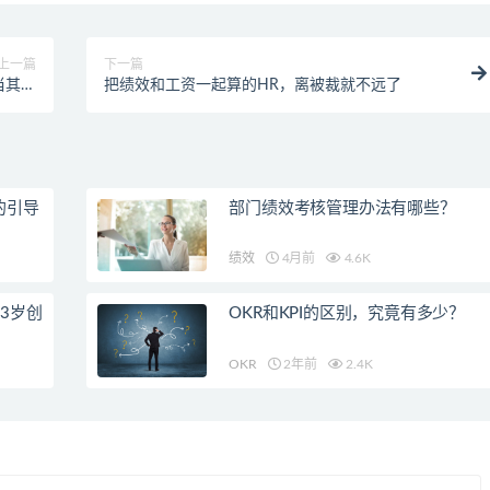
上一篇
下一篇
当其他
把绩效和工资一起算的HR，离被裁就不远了
羊毛！
的引导
部门绩效考核管理办法有哪些？
绩效
4月前
4.6K
3岁创
OKR和KPI的区别，究竟有多少？
OKR
2年前
2.4K