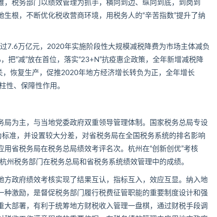
难，税务部门以绩效管理为抓手，横向到边、纵向到底，到岗到
地生根，不断优化税收营商环境，用税务人的“辛苦指数”提升了纳
超过7.6万亿元，2020年实施阶段性大规模减税降费为市场主体减负
心，把“减”放在首位，落实“23+N”抗疫惠企政策，全年新增减税降
关，恢复生产，促推2020年地方经济增长转负为正，全年增长
支柱性、保障性作用。
务局为主，与当地党委政府双重领导管理体制。国家税务总局专设
绩为标准，并设置较大分差，对省税务局在全国税务系统的排名影响
应用省税务局在税务总局绩效考评名次。杭州在“创新创优”考核
衡量杭州税务部门在税务总局和省税务系统绩效管理中的成绩。
地方政府绩效考核实现了结果互认，指标互入，效应互显。纳入地
一种激励，是督促税务部门履行税费征管职能的重要制度设计和强
重大部署，有利于统筹地方财税收入管理一盘棋，通过财税手段调