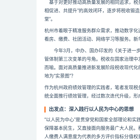
基于对更好推动高质量发展的相同追求，税
相促进、共提升”的高效闭环，逐步将税收锻造
堂”。
杭州市着眼于精准服务群众需求，推动数字化
看房、缴费、社团活动、网络学习等服务。新
今年3
月，中办、国办印发的《关于进一
管体制第三次变革的号角。
税收在国家治理中
而喻。
面对高质量推进新发展阶段税收现代化的
地为“实景图”？
作为杭州政府绩效管理的实践者，笔者发现税务部
统全面推行绩效管理，经过数次迭代升级，形
出发点：深入践行以人民为中心的
思想
“以人民为中心”是贯穿党和国家全部理论和
保障基本民生，又直接面向服务最广大人民。
人缴费人满意度为代表的多方评价指标分值权