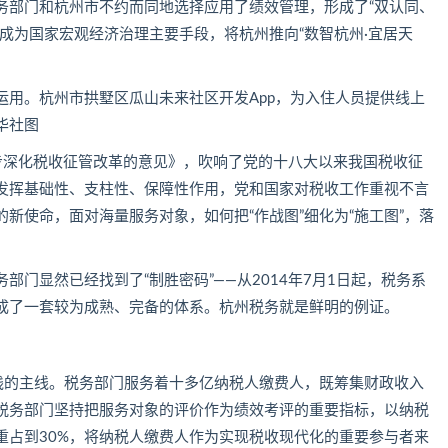
务部门和杭州市不约而同地选择应用了
绩效管理
，形成了“双认同、
成为国家宏观经济治理主要手段，将杭州推向“数智杭州·宜居天
运用。杭州市拱墅区瓜山未来社区开发App，为入住人员提供线上
华社图
步深化税收征管改革的意见》，吹响了党的十八大以来我国税收征
发挥基础性、支柱性、保障性作用，党和国家对税收工作重视不言
新使命，面对海量服务对象，如何把“作战图”细化为“施工图”，落
门显然已经找到了“制胜密码”——从2014年7月1日起，税务系
成了一套较为成熟、完备的体系。杭州税务就是鲜明的例证。
实践的主线。税务部门服务着十多亿纳税人缴费人，既筹集财政收入
税务部门坚持把服务对象的评价作为绩效考评的重要指标，以纳税
重占到30%，将纳税人缴费人作为实现税收现代化的重要参与者来