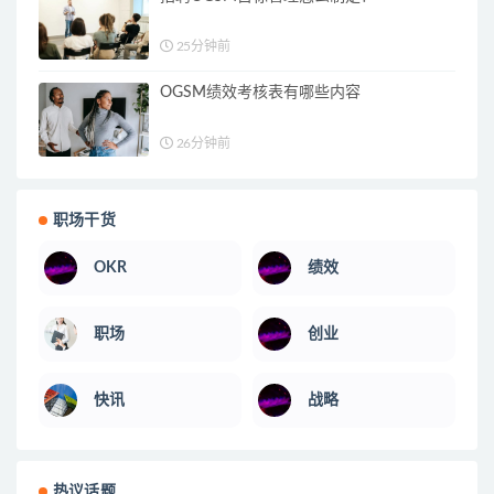
25分钟前
OGSM绩效考核表有哪些内容
26分钟前
职场干货
OKR
绩效
职场
创业
快讯
战略
热议话题