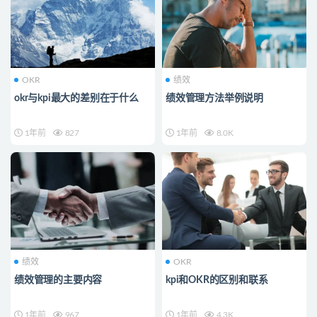
OKR
绩效
okr与kpi最大的差别在于什么
绩效管理方法举例说明
1年前
827
1年前
8.0K
绩效
OKR
绩效管理的主要内容
kpi和OKR的区别和联系
1年前
967
1年前
4.3K