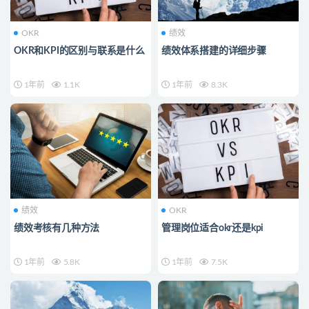
OKR
绩效
OKR和KPI的区别与联系是什么
绩效体系搭建的详细步骤
1年前
1.1K
1年前
8.3K
绩效
OKR
绩效考核有几种方法
管理岗位适合okr还是kpi
1年前
5.8K
1年前
7.5K