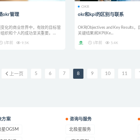
R
OKR
是okr管理
okr和kpi的区别与联系
速变化的商业世界中，有效的目标管
OKR(Objectives and Key Result
于组织和个人的成功至关重要。
关键结果)和KPI(Ke...
jectiv...
1年前
9.5K
1年前
5.4K
5
6
7
8
9
10
11
上一页
决方案
咨询与服务
星OGSM
北极星服务