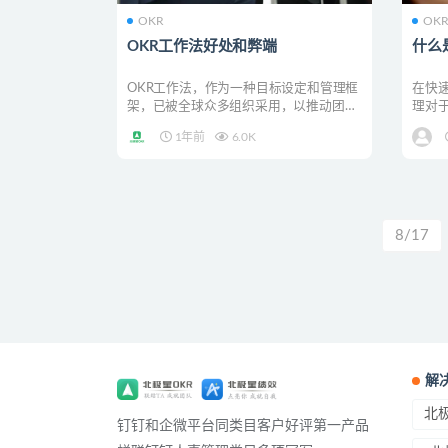
OKR
OK
OKR工作法好处和弊端
什么
OKR工作法，作为一种目标设定和管理框
在快
架，已被全球众多组织采用，以推动团队
理对
和个人实现其愿景和...
OKR(Ob
1年前
6.0K
8/17
解
北极
钉钉和企微平台同类目客户好评第一产品