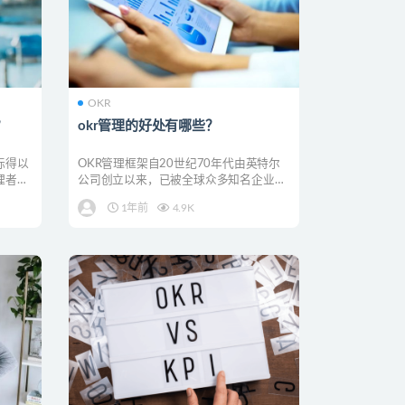
OKR
？
okr管理的好处有哪些？
标得以
OKR管理框架自20世纪70年代由英特尔
理者个
公司创立以来，已被全球众多知名企业采
纳，用于推动组织...
1年前
4.9K