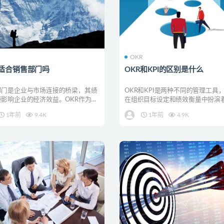
R
OKR
R适合销售部门吗
OKR和KPI的区别是什么
部门是企业与市场连接的桥梁，其绩
OKR和KPI是两种不同的管理工具
接影响企业的经济效益。OKR作为一
在组织目标设定和绩效衡量中扮演
设定和绩效管...
的角色。本文将探...
1年前
9.4K
1年前
4.9K