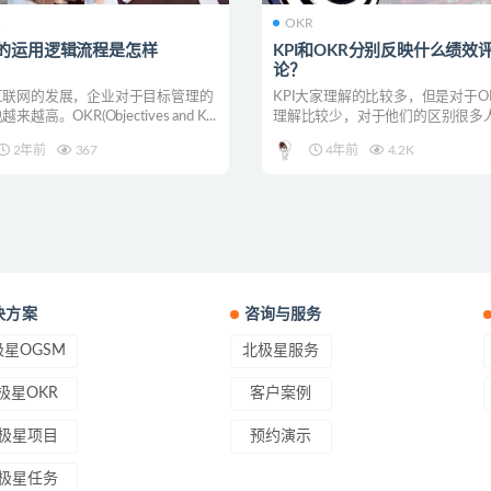
R
OKR
R的运用逻辑流程是怎样
KPI和OKR分别反映什么绩效
论？
互联网的发展，企业对于目标管理的
KPI大家理解的比较多，但是对于O
来越高。OKR(Objectives and K...
理解比较少，对于他们的区别很多
知之甚少。 1、...
2年前
367
4年前
4.2K
决方案
咨询与服务
星OGSM
北极星服务
极星OKR
客户案例
极星项目
预约演示
极星任务