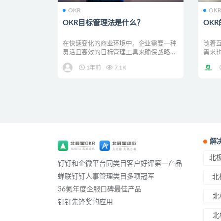
OKR
OK
OKR目标管理法是什么？
OK
在快速变化的商业环境中，企业需要一种
随着
灵活且高效的目标管理工具来确保战略的
需求也越
实施和目标的达成。O...
1年前
7.1K
解
北极
钉钉和企微平台同类目客户好评第一产品
蝉联钉钉人事管理类目多项冠军
北
36氪年度企服口碑最佳产品
北
钉钉先锋奖的应用
北