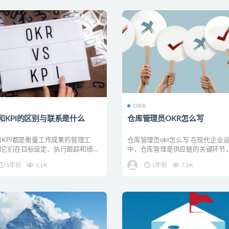
R
OKR
R和KPI的区别与联系是什么
仓库管理员OKR怎么写
和KPI都是衡量工作成果的管理工
仓库管理员okr怎么写 在现代企业
但它们在目标设定、执行跟踪和绩效
中，仓库管理是供应链的关键环节
面有着不同的...
影响到企业的物流效...
1年前
1.1K
1年前
7.2K