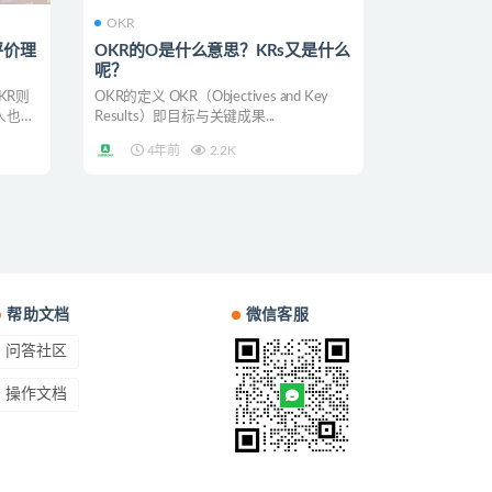
OKR
评价理
OKR的O是什么意思？KRs又是什么
呢？
KR则
OKR的定义 OKR（Objectives and Key
人也是
Results）即目标与关键成果...
4年前
2.2K
帮助文档
微信客服
问答社区
操作文档