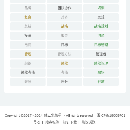
品牌
团队协作
培训
复盘
对齐
思想
总结
战略
战略规划
投资
报告
沟通
电商
目标
目标管理
管理
管理方法
管理者
组织
绩效
绩效管理
绩效考核
考核
职场
薪酬
评分
谷歌
Copyright ©2017 - 2024
融云北极星
- All rights reserved
|
湘ICP备18008901
号-2
|
站点标签
|
钉钉下载
|
热议话题