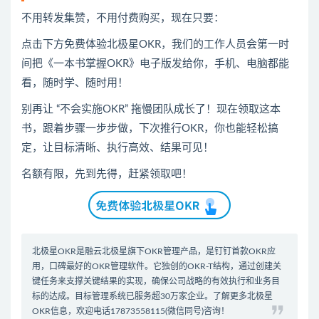
不用转发集赞，不用付费购买，现在只要：
点击下方免费体验北极星OKR
​，
我们的工作人员会第一时
间把《一本书掌握OKR》电子版发给你，手机、电脑都能
看，随时学、随时用！
别再让 “不会实施OKR” 拖慢团队成长了！现在领取这本
书，跟着步骤一步步做，下次推行OKR，你也能轻松搞
定，让目标清晰、执行高效、结果可见！
名额有限，先到先得，赶紧领取吧！
北极星OKR是
融云北极星
旗下OKR管理产品，是钉钉首款
OKR应
用
，口碑最好的
OKR管理软件
。它独创的OKR-T结构，通过创建关
键任务来支撑关键结果的实现，确保公司战略的有效执行和业务目
标的达成。
目标管理系统
已服务超30万家企业。了解更多北极星
OKR信息，欢迎电话17873558115(微信同号)咨询！