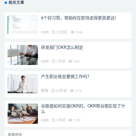
相关文章
6个好习惯，帮助你在职场走得更高更远！
OKR
12月前
5.4K
研发部门OKR怎么制定
OKR
1年前
562
产生职业倦怠要换工作吗？
职场
10年前
372
谷歌是如何实施OKR的，OKR帮谷歌实现了什
么
OKR
1年前
5.5K
发表评论