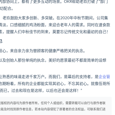
内部协同上，都有了更多互动的场景。OKR帮助老玖打破了“部门
密切配合。
，老玖鼓励大家多创新、多突破。在2020年中秋节期间，公司集
清淡，口感细腻的鸡汤粉面，来迎合老年人的需求。同时在速食款
素，提醒人们中秋佳节的到来，莫要忘记传统文化和最初的自己！
已
担心，来自亲力亲为替顾客的健康严格把关的执念。
以及创始人那份单纯的执念，美好的愿景最初不都是简单的设想
让熟悉的味道走进千家万户。而我们，是幕后的支持者，是
企业管
也期盼着，所有的企业都能实现其初心，不忘其初心。就像伍哥所
而已，过去和现在是这样，以后也还会是这样！”
径版权的内容均为原作者所有，任何个人或组织，需要转载可以自行与原作者联
未能及时找到原作者信息，若本站内容侵犯了原著者的合法权益，可联系我们进