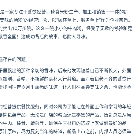
，是一家专注于餐饮经营、速食米粉生产、加工和销售于一体的综
美味的汤粉”的经营理念，以“顾客至上，服务至上”作为企业宗旨。
能卖出10万多碗。这么一碗小小的牛肉粉，经受了无数的考验和竞
飘香全国！这成功背后的故事，也耐人寻味。
遍存在的问题。
子里飘出的那种亲切的香味，后来他发现随着自己不断长大，外面
添加剂、香精、不新鲜的食材大行其道。面对着良莠不齐的餐饮行
新找回往昔岁月里熟悉的味道，让人们在品尝美味之余，也能体验
的经营提供餐饮服务，同时公司为了能让在外面工作和学习的年轻
便携包装产品。无论是门店的粉面还是零售的产品，伍哥总是从原
的牛肉、棒骨、蔬菜等，确保在原材料的选取上就做到最好的品
原汁原味，尽力复刻当年的味道，新品上市之前，内部人员必须举