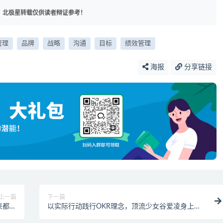
，北极星转载仅供读者辩证参考！
管理
品牌
战略
沟通
目标
绩效管理
海报
分享链接
上一篇
下一篇
来都不
以实际行动践行OKR理念，顶流少女谷爱凌身上究
缘巧合
竟有多少值得学习的地方？