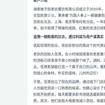
客户介绍
湖南坡子街老玖餐饮有限公司成立于2010年
合型民营
企业
。秉承着“为国人奉上一碗健康而
目前在北京、上海、南京等地均有分店，一年
争，如今取得了辉煌的成就，红艳的浓汤已经
追溯一碗粉面的过去，透过利益为用户谋真实
说起伍哥的创业，背后折射出的是这个时代普
老玖的创始人伍哥，在小时候就很喜欢老家巷
的汤粉已经渐渐不是小时候那个味了。调料、
业，伍哥希望能打造一个属于自己的
品牌
，重
到放心的食材，朴实的滋味，儿时的记忆！
于是，伍哥创立了现在的品牌，通过线下门店
人也能吃到这一口熟悉的味道，也精心设计了
料就开始把关，每天都要亲赴市场挑选最新鲜
质。其次，他们会极大程度地减少添加，保留