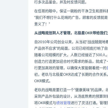
行多次品鉴会，并及时反馈问题。
在伍哥的眼中，保证一碗粉的干净卫生和原料
“我们不想打什么花哨的广告，顾客的反馈就
意义了！”
从
战略
规划到人才管理，北极星
OKR
带给我们
自2010年公司创业以来，从当初“战战兢兢
产品供不应求”的局面，公司已经彻底打响了自
随着公司规模的扩大，人数已经接近了500
创造力打造更加迎合时代需求的新品，就成了
行更加高效的管理，以确保大家能朝着统一的
初，老玖与北极星OKR达成了长期的合作关
OKR模式。
老玖的战略是要打造一个“健康美味”的品牌
采到产品外包装的设计，从汤底熬煮的预算到
将OKR模式与
绩效管理
进行了灵活打通。管理