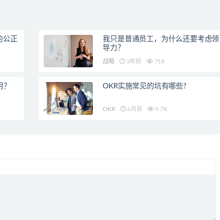
的公正
我只是普通员工，为什么还要考虑领
导力？
战略
3年前
718
用？
OKR实施常见的坑有哪些?
OKR
6月前
9.7K