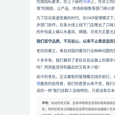
完成指标要求。在上下级的
沟通
上，在员工的
墙”的隔阂，让产品、市场和销售等部门得以
为了应对高速发展的时代，在OKR管理模式下
多部门协作，在各大线上线下门店推出了口味
的外包装上辅以水墨风、嫦娥、月亮为主要元
我们坚守品质，不忘初心，从来不止是说说而
老玖的建立，来自对国内餐饮行业种种问题的
十多年来，我们看到了老玖在创业路上的艰辛
吗？然而能坚持到最后的又有多少呢！
如今的老玖，正沿着新的管理模式阔步前行，
理
服务的指导者，我们的愿景从来不变，我们
说的一样“我们这群人没啥特别，只是没有忘本
声明：
本站所有文章，如未申明原创且有标明来源途
系；同时如若未注明版权信息得可能网本站编辑人员