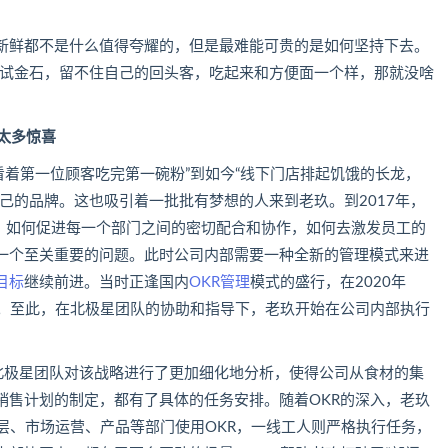
新鲜都不是什么值得夸耀的，但是最难能可贵的是如何坚持下去。
是试金石，留不住自己的回头客，吃起来和方便面一个样，那就没啥
太多惊喜
地看着第一位顾客吃完第一碗粉”到如今“线下门店排起饥饿的长龙，
己的品牌。这也吸引着一批批有梦想的人来到老玖。到2017年，
人。如何促进每一个部门之间的密切配合和协作，如何去激发员工的
一个至关重要的问题。此时公司内部需要一种全新的管理模式来进
目标
继续前进。当时正逢国内
OKR管理
模式的盛行，在2020年
系。至此，在北极星团队的协助和指导下，老玖开始在公司内部执行
，北极星团队对该战略进行了更加细化地分析，使得公司从食材的集
销售计划的制定，都有了具体的任务安排。随着OKR的深入，老玖
层、市场运营、产品等部门使用OKR，一线工人则严格执行任务，