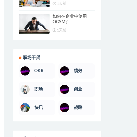
1天前
如何在企业中使用
OGSM？
1天前
职场干货
OKR
绩效
职场
创业
快讯
战略