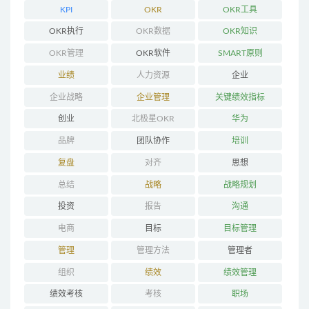
KPI
OKR
OKR工具
OKR执行
OKR数据
OKR知识
OKR管理
OKR软件
SMART原则
业绩
人力资源
企业
企业战略
企业管理
关键绩效指标
创业
北极星OKR
华为
品牌
团队协作
培训
复盘
对齐
思想
总结
战略
战略规划
投资
报告
沟通
电商
目标
目标管理
管理
管理方法
管理者
组织
绩效
绩效管理
绩效考核
考核
职场