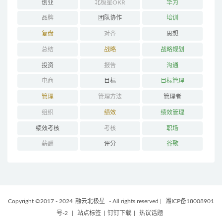
创业
北极星OKR
华为
品牌
团队协作
培训
复盘
对齐
思想
总结
战略
战略规划
投资
报告
沟通
电商
目标
目标管理
管理
管理方法
管理者
组织
绩效
绩效管理
绩效考核
考核
职场
薪酬
评分
谷歌
Copyright ©2017 - 2024
融云北极星
- All rights reserved
|
湘ICP备18008901
号-2
|
站点标签
|
钉钉下载
|
热议话题