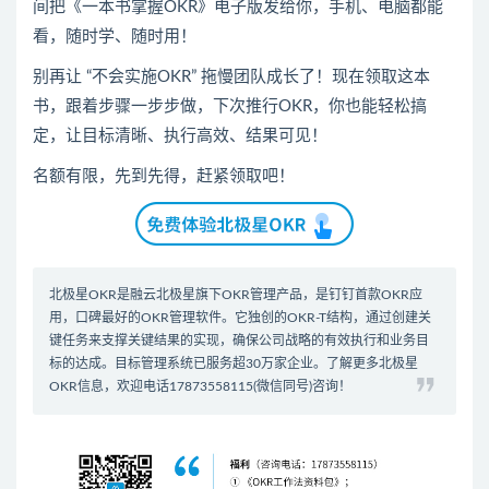
间把《一本书掌握OKR》电子版发给你，手机、电脑都能
看，随时学、随时用！
别再让 “不会实施OKR” 拖慢团队成长了！现在领取这本
书，跟着步骤一步步做，下次推行OKR，你也能轻松搞
定，让目标清晰、执行高效、结果可见！
名额有限，先到先得，赶紧领取吧！
北极星OKR是
融云北极星
旗下OKR管理产品，是钉钉首款
OKR应
用
，口碑最好的
OKR管理软件
。它独创的OKR-T结构，通过创建关
键任务来支撑关键结果的实现，确保公司战略的有效执行和业务目
标的达成。
目标管理系统
已服务超30万家企业。了解更多北极星
OKR信息，欢迎电话17873558115(微信同号)咨询！