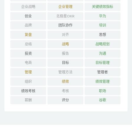
企业战略
企业管理
关键绩效指标
创业
北极星OKR
华为
品牌
团队协作
培训
复盘
对齐
思想
总结
战略
战略规划
投资
报告
沟通
电商
目标
目标管理
管理
管理方法
管理者
组织
绩效
绩效管理
绩效考核
考核
职场
薪酬
评分
谷歌