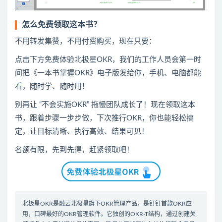
怎么免费领取这本书？
不用转发集赞，不用付费购买，现在只要：
点击下方免费体验北极星OKR
​，
我们的工作人员会第一时
间把《一本书掌握OKR》电子版发给你，手机、电脑都能
看，随时学、随时用！
别再让 “不会实施OKR” 拖慢团队成长了！现在领取这本
书，跟着步骤一步步做，下次推行OKR，你也能轻松搞
定，让目标清晰、执行高效、结果可见！
名额有限，先到先得，赶紧领取吧！
北极星OKR是
融云北极星
旗下OKR管理产品，是钉钉首款
OKR应
用
，口碑最好的
OKR管理软件
。它独创的OKR-T结构，通过创建关