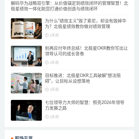
解码华为战略双引擎：从价值锚定到绩效闭环的管理智慧！北
极星绩效一体化助您打通价值创造与绩效闭环
为什么“绩效主义”毁了索尼，却没有毁掉华
为？北极星绩效教你做对绩效管理
2天前
别再应付年终总结！北极星OKR教你写出让
领导认可的成长答卷
3天前
目标推进：北极星OKR工具破解“想法阻
碍”，让目标从设想落地
3天前
七位领导力大师的智慧：照亮2026年领导
力发展之路
3天前
职场干货