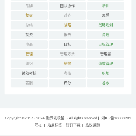
品牌
团队协作
培训
复盘
对齐
思想
总结
战略
战略规划
投资
报告
沟通
电商
目标
目标管理
管理
管理方法
管理者
组织
绩效
绩效管理
绩效考核
考核
职场
薪酬
评分
谷歌
Copyright ©2017 - 2024
融云北极星
- All rights reserved
|
湘ICP备18008901
号-2
|
站点标签
|
钉钉下载
|
热议话题