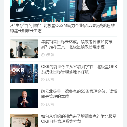
从“生存”到“引领”：北极星OGSM助力企业家以超级战略思维
构建长期增长生态
年度销售目标未达成，绩效考评该如何破
局？推荐工具：北极星绩效管理系统
1天前
OKR的前世今生从谷歌到字节：北极星OKR
系统让目标管理落地不踩坑
1天前
融云北极星｜德鲁克的55条管理金句，读懂
即是管理的本质
1天前
如何从组织的视角来了解德鲁克？附北极星
OKR目标管理系统推荐