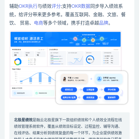
辅助
OKR执行
与绩效
评分
;支持
OKR数据
同步导入绩效系
统，给评分带来更多参考。覆盖互联网、金融、文旅、餐
饮、 贸易、
电商
等多个领域，携手打造卓越
品牌
。
北极星绩效
是
融云北极星
旗下一款组织绩效和个人绩效全流程在线
绩效管理系统软件
，覆盖从绩效目标设定、过程监控、辅导沟通、
在线评估、结果分析到绩效复盘的每一个环节，为企业提供绩效激