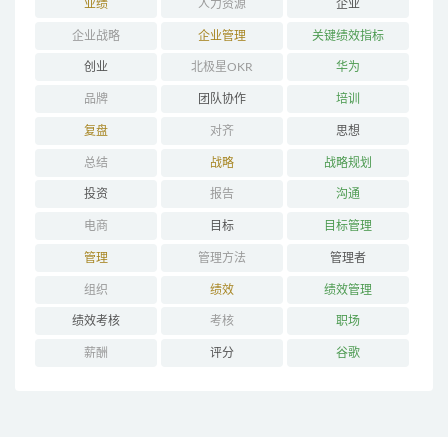
业绩
人力资源
企业
企业战略
企业管理
关键绩效指标
创业
北极星OKR
华为
品牌
团队协作
培训
复盘
对齐
思想
总结
战略
战略规划
投资
报告
沟通
电商
目标
目标管理
管理
管理方法
管理者
组织
绩效
绩效管理
绩效考核
考核
职场
薪酬
评分
谷歌