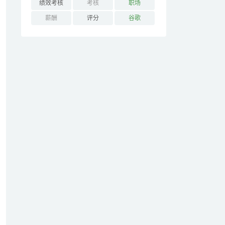
绩效考核
考核
职场
薪酬
评分
谷歌