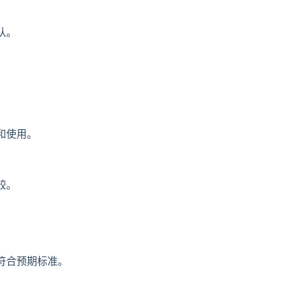
队。
。
。
和使用。
较。
符合预期标准。