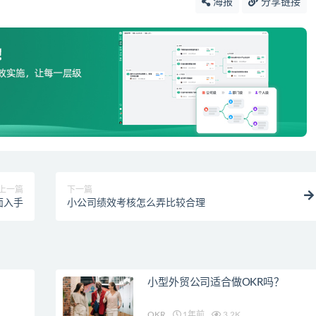
海报
分享链接
上一篇
下一篇
面入手
小公司绩效考核怎么弄比较合理
小型外贸公司适合做OKR吗？
OKR
1年前
3.2K