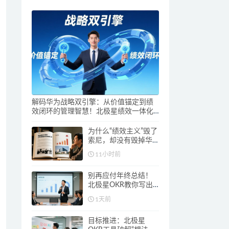
解码华为战略双引擎：从价值锚定到绩
效闭环的管理智慧！北极星绩效一体化
助您打通价值创造与绩效闭环
为什么“绩效主义”毁了
索尼，却没有毁掉华
为？北极星绩效教你
11小时前
做对绩效管理
别再应付年终总结！
北极星OKR教你写出
让领导认可的成长答
1天前
卷
目标推进：北极星