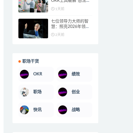
OKR工具破解“想法阻
碍”，让目标从设想落
1天前
地
七位领导力大师的智
慧：照亮2026年领导
力发展之路
2天前
职场干货
OKR
绩效
职场
创业
快讯
战略