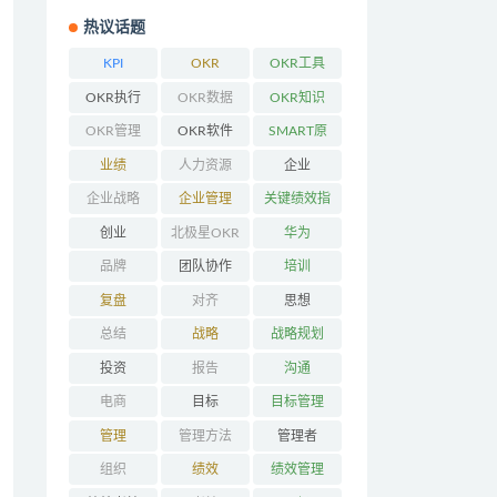
热议话题
KPI
OKR
OKR工具
OKR执行
OKR数据
OKR知识
OKR管理
OKR软件
SMART原
则
业绩
人力资源
企业
企业战略
企业管理
关键绩效指
标
创业
北极星OKR
华为
品牌
团队协作
培训
复盘
对齐
思想
总结
战略
战略规划
投资
报告
沟通
电商
目标
目标管理
管理
管理方法
管理者
组织
绩效
绩效管理