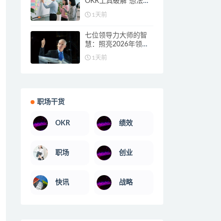
OKR工具破解“想法阻
碍”，让目标从设想落
1天前
地
七位领导力大师的智
慧：照亮2026年领导
力发展之路
1天前
职场干货
OKR
绩效
职场
创业
快讯
战略