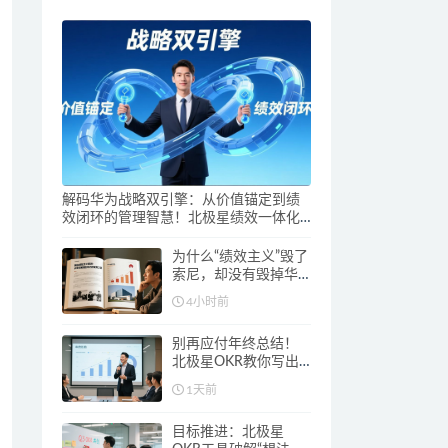
解码华为战略双引擎：从价值锚定到绩
效闭环的管理智慧！北极星绩效一体化
助您打通价值创造与绩效闭环
为什么“绩效主义”毁了
索尼，却没有毁掉华
为？北极星绩效教你
4小时前
做对绩效管理
别再应付年终总结！
北极星OKR教你写出
让领导认可的成长答
1天前
卷
目标推进：北极星