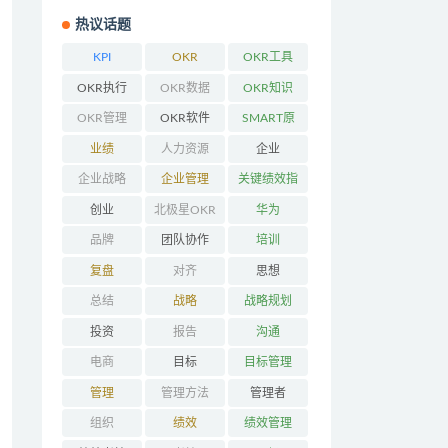
热议话题
KPI
OKR
OKR工具
OKR执行
OKR数据
OKR知识
OKR管理
OKR软件
SMART原
则
业绩
人力资源
企业
企业战略
企业管理
关键绩效指
标
创业
北极星OKR
华为
品牌
团队协作
培训
复盘
对齐
思想
总结
战略
战略规划
投资
报告
沟通
电商
目标
目标管理
管理
管理方法
管理者
组织
绩效
绩效管理