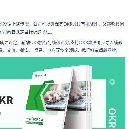
过遵循上述步骤，公司可以确保其OKR既具有挑战性，又能够被团
公司向着既定目标稳步前进。
成果评定，辅助
OKR执行
与绩效
评分
;支持
OKR数据
同步导入绩效
融、文旅、餐饮、 贸易、
电商
等多个领域，携手打造卓越
品牌
。