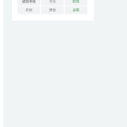
绩效考核
考核
职场
薪酬
评分
谷歌