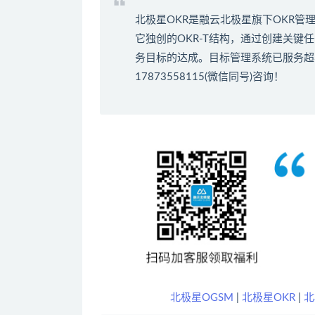
北极星OKR是
融云北极星
旗下OKR管
它独创的OKR-T结构，通过创建关
务目标的达成。
目标管理系统
已服务超
17873558115(微信同号)咨询！
北极星OGSM
|
北极星OKR
|
北