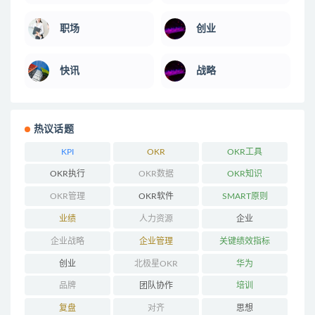
职场
创业
快讯
战略
热议话题
KPI
OKR
OKR工具
OKR执行
OKR数据
OKR知识
OKR管理
OKR软件
SMART原则
业绩
人力资源
企业
企业战略
企业管理
关键绩效指标
创业
北极星OKR
华为
品牌
团队协作
培训
复盘
对齐
思想