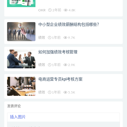
OKR
2年前
4.8K
中小型企业绩效薪酬结构包括哪些？
绩效
1年前
9.7K
如何加强绩效考核管理
绩效
1年前
2.9K
电商运营专员kpi考核方案
绩效
1年前
5.5K
发表评论
插入图片