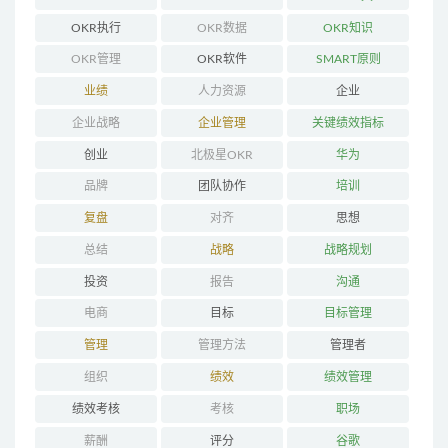
OKR执行
OKR数据
OKR知识
OKR管理
OKR软件
SMART原则
业绩
人力资源
企业
企业战略
企业管理
关键绩效指标
创业
北极星OKR
华为
品牌
团队协作
培训
复盘
对齐
思想
总结
战略
战略规划
投资
报告
沟通
电商
目标
目标管理
管理
管理方法
管理者
组织
绩效
绩效管理
绩效考核
考核
职场
薪酬
评分
谷歌