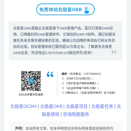
北极星OKR是
融云北极星
旗下OKR管理产品，是钉钉首款
OKR应
用
，口碑最好的
OKR管理软件
。它独创的OKR-T结构，通过创建关
键任务来支撑关键结果的实现，确保公司战略的有效执行和业务目
标的达成。
目标管理系统
已服务超30万家企业。了解更多北极星
OKR信息，欢迎电话17873558115(微信同号)咨询！
北极星OGSM
|
北极星OKR
|
北极星项目
|
北极星任务
|
北
极星绩效
|
咨询陪跑服务
声明：
本站所有文章，如未申明原创且有标明来源途径版权的内