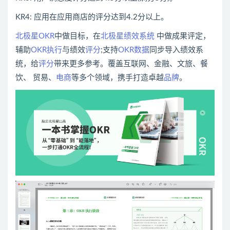
KR4: 应用在应用商店的评分达到4.2分以上。
北极星OKR
中做目标，在
北极星绩效系统
中做成果评定，
辅助
OKR执行
与绩效
评分
;支持
OKR数据
同步导入绩效系
统，给
评分
带来更多参考。覆盖互联网、金融、文旅、餐
饮、 贸易、
电商
等多个领域，携手打造卓越
品牌
。