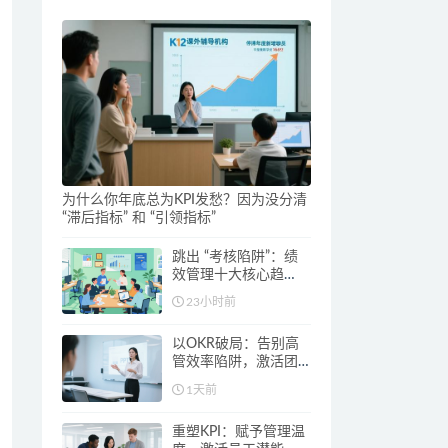
为什么你年底总为KPI发愁？因为没分清
“滞后指标” 和 “引领指标”
跳出 “考核陷阱”：绩
效管理十大核心趋
势，激活个体与组织
23小时前
双重潜能
以OKR破局：告别高
管效率陷阱，激活团
队潜能
1天前
重塑KPI：赋予管理温