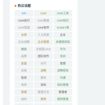
热议话题
KPI
OKR
OKR工具
OKR执行
OKR数据
OKR知识
OKR管理
OKR软件
SMART原
则
业绩
人力资源
企业
企业战略
企业管理
关键绩效指
标
创业
北极星OKR
华为
品牌
团队协作
培训
复盘
对齐
思想
总结
战略
战略规划
投资
报告
沟通
电商
目标
目标管理
管理
管理方法
管理者
组织
绩效
绩效管理