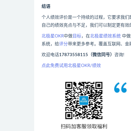
结语
个人绩效评价是一个持续的过程，它要求我们
自己的绩效亮点与不足，我们可以制定更有效
北极星OKR
中做
目标
，在
北极星绩效系统
中做
系统，给
评分
带来更多参考。覆盖互联网、金
欢迎电话
17873558115（微信同号）
咨询!
点此免费试用北极星OKR/绩效