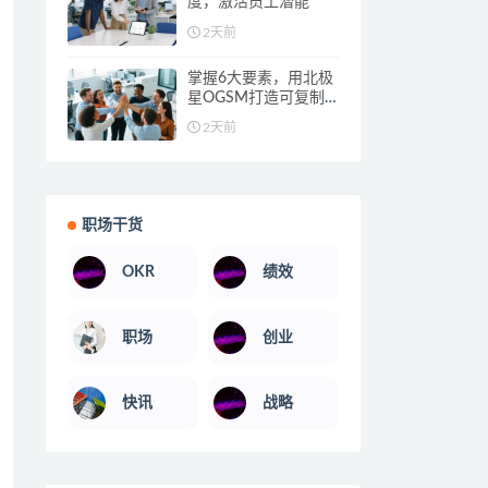
度，激活员工潜能
2天前
掌握6大要素，用北极
星OGSM打造可复制
的高绩效团队
2天前
职场干货
OKR
绩效
职场
创业
快讯
战略