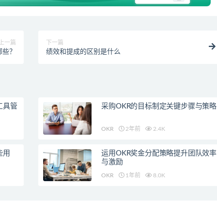
上一篇
下一篇
哪些？
绩效和提成的区别是什么
工具管
采购OKR的目标制定关键步骤与策略
OKR
2年前
2.4K
些用
运用OKR奖金分配策略提升团队效率
与激励
OKR
1年前
8.0K