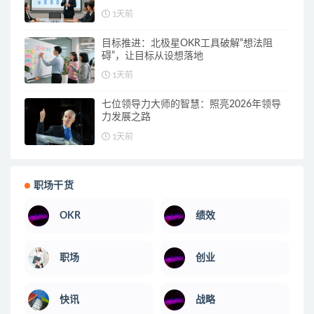
1天前
目标推进：北极星OKR工具破解“想法阻
碍”，让目标从设想落地
1天前
七位领导力大师的智慧：照亮2026年领导
力发展之路
1天前
职场干货
OKR
绩效
职场
创业
快讯
战略