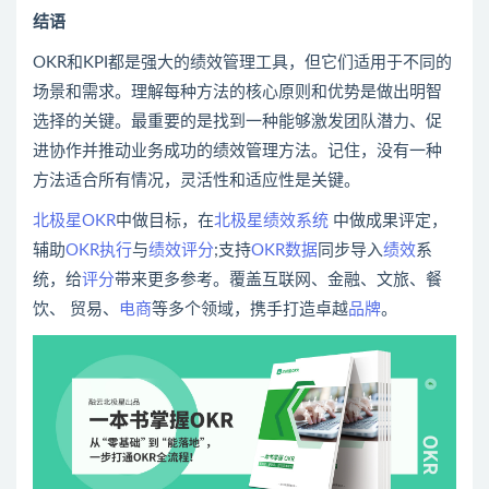
结语
OKR和KPI都是强大的绩效管理工具，但它们适用于不同的
场景和需求。理解每种方法的核心原则和优势是做出明智
选择的关键。最重要的是找到一种能够激发团队潜力、促
进协作并推动业务成功的绩效管理方法。记住，没有一种
方法适合所有情况，灵活性和适应性是关键。
北极星OKR
中做目标，在
北极星绩效系统
中做成果评定，
辅助
OKR执行
与
绩效
评分
;支持
OKR数据
同步导入
绩效
系
统，给
评分
带来更多参考。覆盖互联网、金融、文旅、餐
饮、 贸易、
电商
等多个领域，携手打造卓越
品牌
。