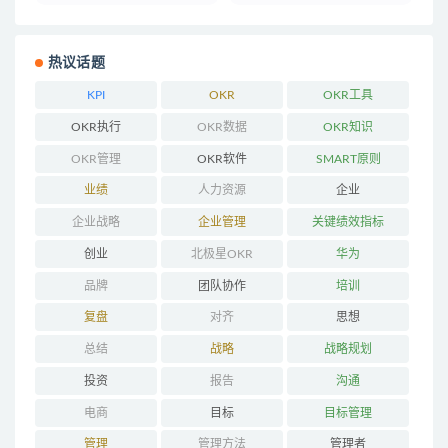
热议话题
KPI
OKR
OKR工具
OKR执行
OKR数据
OKR知识
OKR管理
OKR软件
SMART原则
业绩
人力资源
企业
企业战略
企业管理
关键绩效指标
创业
北极星OKR
华为
品牌
团队协作
培训
复盘
对齐
思想
总结
战略
战略规划
投资
报告
沟通
电商
目标
目标管理
管理
管理方法
管理者