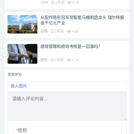
OKR
2年前
9.9K
从配件隐形冠军到智能马桶制造龙头 瑞尔特掘
金千亿元产业
战略
5年前
418
绩效管理和绩效考核是一回事吗?
绩效
1年前
9.7K
发表评论
插入图片