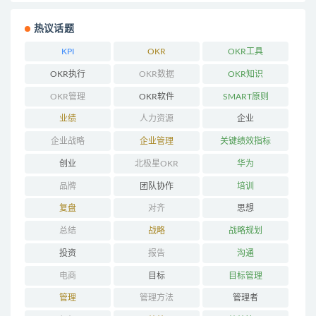
热议话题
KPI
OKR
OKR工具
OKR执行
OKR数据
OKR知识
OKR管理
OKR软件
SMART原则
业绩
人力资源
企业
企业战略
企业管理
关键绩效指标
创业
北极星OKR
华为
品牌
团队协作
培训
复盘
对齐
思想
总结
战略
战略规划
投资
报告
沟通
电商
目标
目标管理
管理
管理方法
管理者