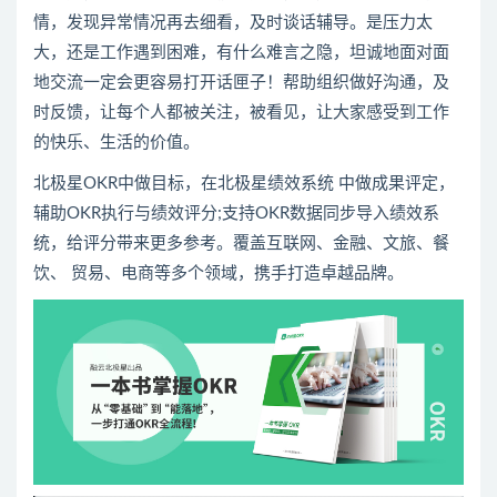
情，发现异常情况再去细看，及时谈话辅导。是压力太
大，还是工作遇到困难，有什么难言之隐，坦诚地面对面
地交流一定会更容易打开话匣子！帮助组织做好沟通，及
时反馈，让每个人都被关注，被看见，让大家感受到工作
的快乐、生活的价值。
北极星OKR
中做目标，在
北极星绩效系统
中做成果评定，
辅助
OKR执行
与
绩效
评分
;支持
OKR数据
同步导入
绩效
系
统，给
评分
带来更多参考。覆盖互联网、金融、文旅、餐
饮、 贸易、
电商
等多个领域，携手打造卓越
品牌
。