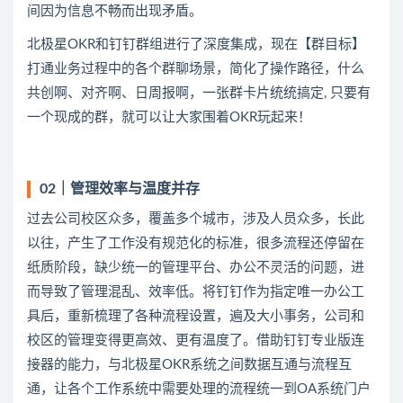
间因为信息不畅而出现
矛盾。
北极星OKR和钉钉群组进行了深度集成，现在【群目标】
打通业务过程中的各个群聊场景，简化了操作路径，什么
共创啊、对齐啊、日周报啊，一张群卡片统统搞定, 只要有
一个现成的群，就可以让大家围着OKR玩起来！
02｜管理效率与温度并存
过去公司校区众多，覆盖多个城市，涉及人员众多，长此
以往，产生了工作没有规范化的标准，很多流程还停留在
纸质阶段，缺少统一的管理平台、办公不灵活的问题，进
而导致了管理混乱、效率低。将钉钉作为指定唯一办公工
具后，重新梳理了各种流程设置，遍及大小事务，公司和
校区的管理变得更高效、更有温度了。借助钉钉专业版连
接器的能力，与北极星OKR系统之间数据互通与流程互
通，让各个工作系统中需要处理的流程统一到OA系统门户