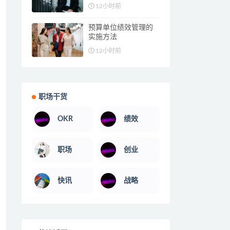
12小时前
预算单位绩效管理的
实施方法
12小时前
职场干货
OKR
绩效
职场
创业
快讯
战略