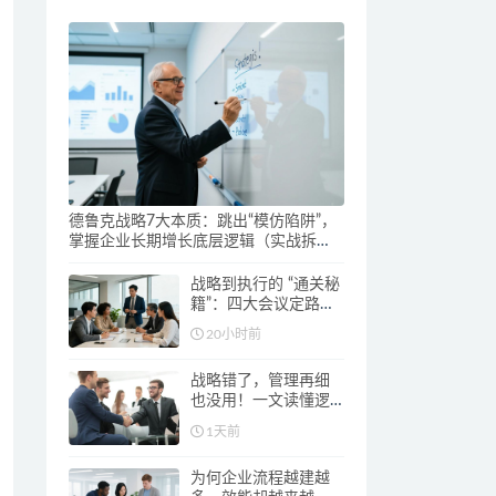
德鲁克战略7大本质：跳出“模仿陷阱”，
掌握企业长期增长底层逻辑（实战拆
解）
战略到执行的 “通关秘
籍”：四大会议定路
径，北极星OGSM聚
20小时前
焦目标不迷路
战略错了，管理再细
也没用！一文读懂逻
辑，北极星OGSM破
1天前
局
为何企业流程越建越