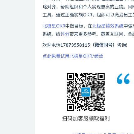
略对齐，帮助组织和个人实现更高的业绩。同
工具。通过正确实施OKR，组织可以激发员
北极星OKR
中做目标，在
北极星绩效系统
中做
系统，给
评分
带来更多参考。覆盖互联网、金
欢迎电话
17873558115（微信同号）
咨询!
点此免费试用北极星OKR/绩效