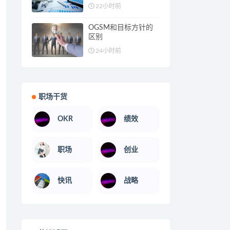
22小时前
OGSM和目标方针的
区别
24小时前
职场干货
OKR
绩效
职场
创业
快讯
战略