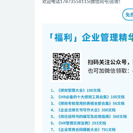
欢迎电话17873558115(微信同号)咨询！