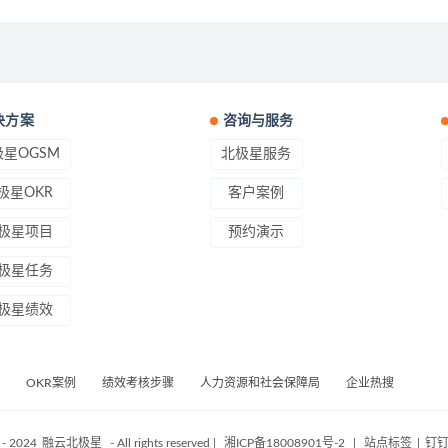
决方案
咨询与服务
星OGSM
北极星服务
极星OKR
客户案例
极星项目
预约演示
极星任务
极星绩效
OKR案例
绩效考核步骤
人力资源和社会保障局
企业热搜
 - 2024
融云北极星
- All rights reserved
|
湘ICP备18008901号-2
|
站点标签
|
钉