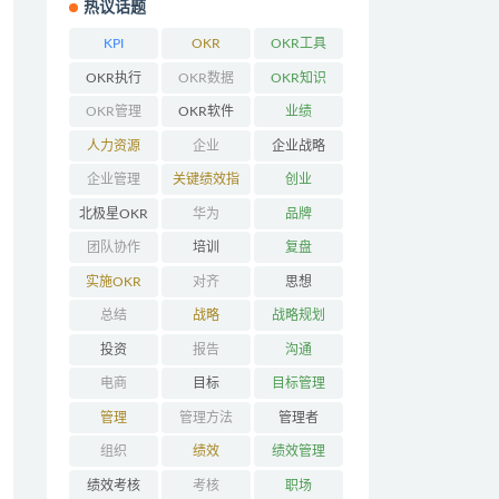
热议话题
KPI
OKR
OKR工具
OKR执行
OKR数据
OKR知识
OKR管理
OKR软件
业绩
人力资源
企业
企业战略
企业管理
关键绩效指
创业
标
北极星OKR
华为
品牌
团队协作
培训
复盘
实施OKR
对齐
思想
总结
战略
战略规划
投资
报告
沟通
电商
目标
目标管理
管理
管理方法
管理者
组织
绩效
绩效管理
绩效考核
考核
职场