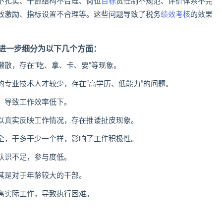
不扎实、干部结构不合理、岗位
目标
责任制不规范、评价体系不完
效激励、指标设置不合理等。‌这些问题导致了税务
绩效考核
的效果
进一步细分为以下几个方面：
散，存在“吃、拿、卡、要”等现象‌。
专业技术人才较少，存在“高学历、低能力”的问题‌。
，导致工作效率低下‌。
以真实反映工作情况，存在推诿扯皮现象‌。
全，干多干少一个样，影响了工作积极性‌。
认识不足，参与度低‌。
其是对于年龄较大的干部‌。
离实际工作，导致执行困难‌。