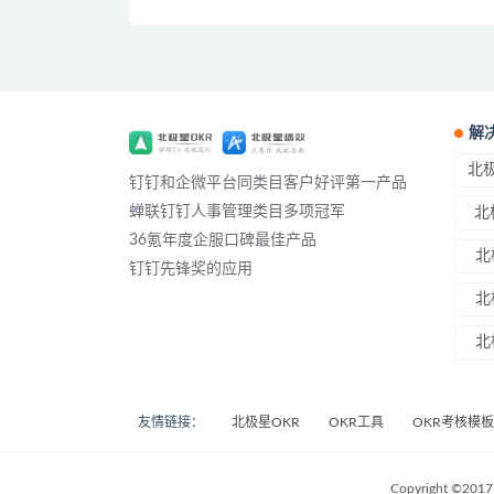
解
北极
钉钉和企微平台同类目客户好评第一产品
蝉联钉钉人事管理类目多项冠军
北
36氪年度企服口碑最佳产品
北
钉钉先锋奖的应用
北
北
友情链接：
北极星OKR
OKR工具
OKR考核模板
Copyright ©2017