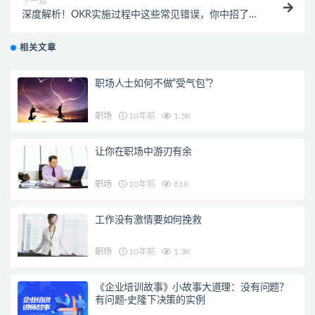
下一篇
深度解析！OKR实施过程中这些常见错误，你中招了
吗？
相关文章
职场人士如何不做“受气包”？
职场
10年前
1.5K
让你在职场中游刃有余
职场
10年前
818
工作没有激情要如何挽救
职场
10年前
1.3K
《企业培训故事》小故事大道理：没有问题？
有问题-史隆下决策的实例