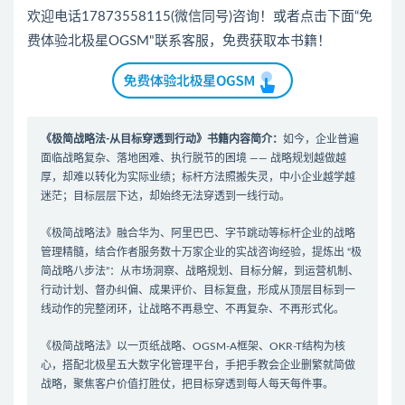
欢迎电话17873558115(微信同号)咨询！或者点击下面“免
费体验北极星OGSM"联系客服，免费获取本书籍！
《极简战略法-从目标穿透到行动》书籍内容简介：
如今，企业普遍
面临战略复杂、落地困难、执行脱节的困境 —— 战略规划越做越
厚，却难以转化为实际业绩；标杆方法照搬失灵，中小企业越学越
迷茫；目标层层下达，却始终无法穿透到一线行动。
《极简战略法》融合华为、阿里巴巴、字节跳动等标杆企业的战略
管理精髓，结合作者服务数十万家企业的实战咨询经验，提炼出 “极
简战略八步法”：从市场洞察、战略规划、目标分解，到运营机制、
行动计划、督办纠偏、成果评价、目标复盘，形成从顶层目标到一
线动作的完整闭环，让战略不再悬空、不再复杂、不再形式化。
《极简战略法》以一页纸战略、OGSM-A框架、OKR-T结构为核
心，搭配北极星五大数字化管理平台，手把手教会企业删繁就简做
战略，聚焦客户价值打胜仗，把目标穿透到每人每天每件事。